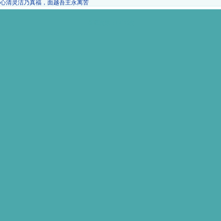
心清灵洁乃真福，面越吾主永离苦
缔结和睦乃真福，神子爵号能属乎
点播次数：9478次
持道受害乃真福，永登御座偕基督
何几之时，彼等凡夫，狂诛无识，
假我之故而言辱汝等，逼迫汝等，
伪作诈言而谤讥汝等，
汝当正见，生大欢喜！
因此积福，无量无边，
盖汝等以前，亦是先知受如是待。
”
——雅格恭译