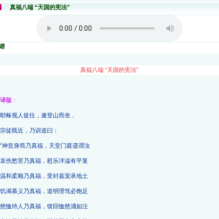
真福八端 “天国的宪法”
谱
真福八端 “天国的宪法”
译版
：
耶稣视人徙往，遂登山而坐，
宗徒既近，乃训道曰：
“神贫身简乃真福，天堂门庭遗谓汝
哀伤愁苦乃真福，慰乐洋溢有平复
温和柔顺乃真福，受封嘉宠承地土
饥渴慕义乃真福，道明理笃必饱足
慈恤待人乃真福，馈回恤慈涌如注