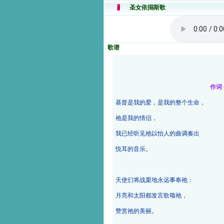
圣女依搦斯歌
歌谱
作词
基督是我的爱，是我的整个生命，
祂是我的情侣，
我已经听见祂以怡人的曲调奏出
悦耳的音乐。
天使们将战栗地永远事奉祂：
月亮和太阳都发言歌颂祂，
赞赏祂的美丽。