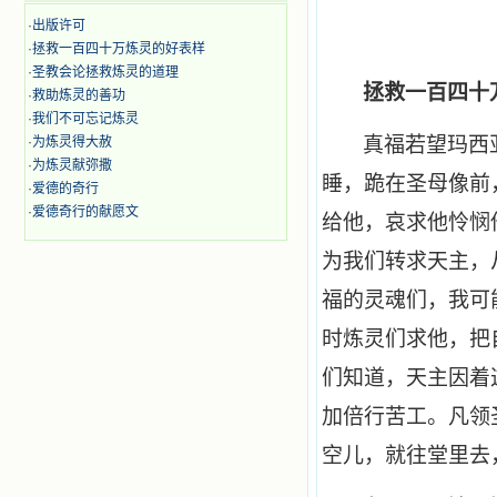
·
出版许可
·
拯救一百四十万炼灵的好表样
·
圣教会论拯救炼灵的道理
拯救一百四十
·
救助炼灵的善功
·
我们不可忘记炼灵
真福若望玛西
·
为炼灵得大赦
·
为炼灵献弥撒
睡，跪在圣母像前
·
爱德的奇行
·
爱德奇行的献愿文
给他，哀求他怜悯
为我们转求天主，
福的灵魂们，我可
时炼灵们求他，把
们知道，天主因着
加倍行苦工。凡领
空儿，就往堂里去