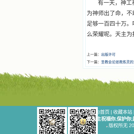
有一天，神工
为神师出了命，不
足够一百四十万。
么荣耀呢。天主为
上一篇：
出版许可
下一篇：
圣教会论拯救炼灵的
设为首页
|
收藏本站
愿天主祝福你,保护你
版权所无 2006