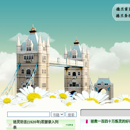
拯救一百四十万炼灵的好
拯灵劝言(1920年)若瑟录入列
表