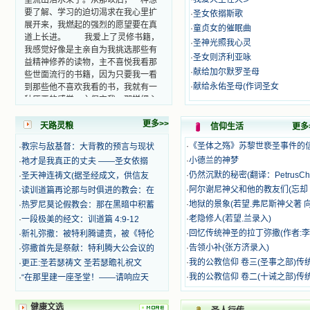
要了解、学习的迫切渴求在我心里扩
·
圣女依搦斯歌
展开来，我燃起的强烈的愿望要在真
·
童贞女的催眠曲
道上长进。 我爱上了灵修书籍，
·
圣神光照我心灵
我感觉好像是主亲自为我挑选那些有
·
圣女则济利亚咏
益精神修养的读物，主不喜悦我看那
些世面流行的书籍，因为只要我一看
·
献给加尔默罗圣母
到那些他不喜欢我看的书，我就有一
·
献给永佑圣母(作词圣女
种厌恶的感觉。主保守我，那样细心
地防护着我，从那以后我从未读过一
本不良的书籍。 善良的书使人向
更多>>
天路灵粮
信仰生活
更多
善，这些圣人的作品，渐渐地印在了
我的脑子里。读这些圣书时，我思潮
·
《圣体之殇》苏黎世亵圣事件的
·
教宗与敌基督：大背教的预言与现状
汹涌起伏，欣喜不能自已。书中谈到
·
小德兰的神梦
·
祂才是我真正的丈夫 ——圣女依搦
这些圣人们如何在与主的交往中得到
·
仍然沉默的秘密(翻译：PetrusCh
·
圣天神连祷文(据圣经成文，供信友
灵命的更新，德行的馨香如何上达天
·
阿尔谢尼神父和他的教友们(忘却 
·
读训道篇再论那与时俱进的教会：在
庭。啊，在这世上曾住过那么多热心
·
地狱的景象(若望.弗尼斯神父著 
·
热罗尼莫论假教会：那在黑暗中积蓄
的圣人，为了传播福音，他们告别亲
·
老隐修人(若望.兰录入)
·
一段极美的经文：训道篇 4:9-12
人，舍下了他们手中的一切，轻快地
踏上了异国他乡，到没有人知道真神
·
回忆传统神圣的拉丁弥撒(作者:李
·
新礼弥撒：被特利腾谴责，被《特伦
的世界里去。啊，若不是主的引领，
·
告领小补(张方济录入)
·
弥撒首先是祭献：特利腾大公会议的
我可能到死还不认识他们呢！ 我
·
我的公教信仰 卷三(圣事之部)传
·
更正:圣若瑟祷文 圣若瑟瞻礼祝文
的心灵从主给我的这些圣人的言行中
·
我的公教信仰 卷二(十诫之部)传
·
“在那里建一座圣堂！——请响应天
选取了最美的色彩；当他们的一生在
我面前展开时，我是多么的惊奇、兴
奋啊！当我读到他们为主而受人逼
健康文选