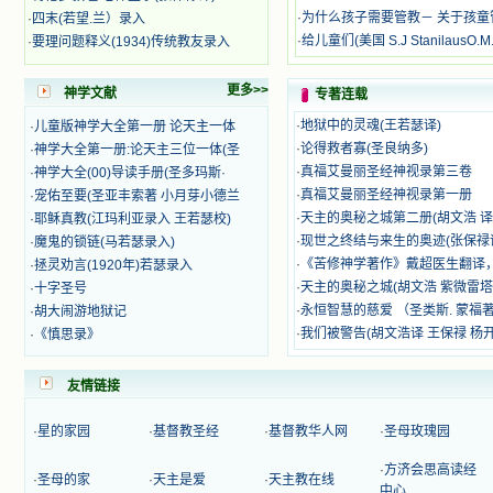
籍里，我认识了许多爱主的人，他们
·
为什么孩子需要管教－ 关于孩童
·
四末(若望.兰）录入
使我更亲近主，帮助我更深的认识
·
给儿童们(美国 S.J StanilausO.M.
·
要理问题释义(1934)传统教友录入
主，爱主。这些曾经生活在人间的圣
人圣女，内心隐藏着来自天上光照的
更多>>
神学文献
专著连载
各种宝藏，听他们对悦主的甜蜜喁
语，我也陶醉了。主藉着这些书籍慢
·
地狱中的灵魂(王若瑟译)
·
儿童版神学大全第一册 论天主一体
慢地培养我的心灵，当我看到这些圣
·
论得救者寡(圣良纳多)
·
神学大全第一册:论天主三位一体(圣
德芬芳的圣人再看看满身污秽的我，
·
真福艾曼丽圣经神视录第三卷
·
神学大全(00)导读手册(圣多玛斯·
我失望过，沮丧过，哭泣过，和主呕
·
真福艾曼丽圣经神视录第一册
·
宠佑至要(圣亚丰索著 小月芽小德兰
气过，甚至埋怨天主不用祂的全能让
我立刻成圣。但是主让我明白，灵命
·
天主的奥秘之城第二册(胡文浩 译
·
耶稣真教(江玛利亚录入 王若瑟校)
的成长需要时间，成长是渐进的，农
·
现世之终结与来生的奥迹(张保禄
·
魔鬼的锁链(马若瑟录入)
民等待稻谷的长成需要整个季节，才
·
《苦修神学著作》戴超医生翻译
·
拯灵劝言(1920年)若瑟录入
能品尝丰收的喜悦，我也要有谦卑受
·
天主的奥秘之城(胡文浩 紫微雷
·
十字圣号
教的态度才能接受主的话语，要让这
·
永恒智慧的慈爱 （圣类斯. 蒙福著
·
胡大闹游地狱记
些圣言成为血肉（果实），是需要时
·
我们被警告(胡文浩译 王保禄 杨
·
《慎思录》
间的。 从网上我读到许多有益心
灵的书。当我首次读到盖恩夫人的传
记时，清泪沾腮，她的经历强烈地震
友情链接
撼着我的心，我接受到了一个很大的
恩宠，使我认识了十字架是生命的真
·
星的家园
·
基督教圣经
·
基督教华人网
·
圣母玫瑰园
正之路。读圣女小德兰的传记时，我
又有别一种感受，我看到了一个与我
·
方济会思高读经
眼所见的完全不同的世界，那里没有
·
圣母的家
·
天主是爱
·
天主教在线
中心