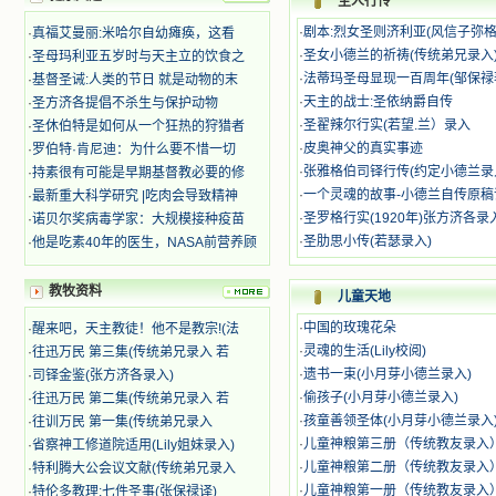
圣人行传
迫、凌辱，为将福音广传而被人追杀
·
剧本:烈女圣则济利亚(风信子弥
·
真福艾曼丽:米哈尔自幼瘫痪，这看
时，我为他们的在天之灵祈祷，我哭
着，为自已的同胞带给他们的苦难而
·
圣女小德兰的祈祷(传统弟兄录入
·
圣母玛利亚五岁时与天主立的饮食之
哀号。我一遍遍地重读那一行行被我
·
法蒂玛圣母显现一百周年(邹保禄
·
基督圣诫:人类的节日 就是动物的末
的斑斑泪痕弄得模糊不清的字句，那
·
天主的战士:圣依纳爵自传
·
圣方济各提倡不杀生与保护动物
些被主的爱火所燃烧而离开家乡来到
·
圣翟辣尔行实(若望.兰）录入
·
圣休伯特是如何从一个狂热的狩猎者
中国的传教士，我多么爱你们啊！我
·
皮奥神父的真实事迹
·
罗伯特·肯尼迪：为什么要不惜一切
心中流淌着多少感激的泪水。 他
·
张雅格伯司铎行传(约定小德兰录
·
持素很有可能是早期基督教必要的修
们受苦却觉得喜乐，因为他们爱主，
他们感到能为主受一点苦是多么喜乐
·
一个灵魂的故事-小德兰自传原稿
·
最新重大科学研究 |吃肉会导致精神
的事。他们受苦时仍在唱着感谢的
·
圣罗格行实(1920年)张方济各录
·
诺贝尔奖病毒学家：大规模接种疫苗
歌，因他们无法不称颂主，因主使他
·
圣肋思小传(若瑟录入)
·
他是吃素40年的医生，NASA前营养顾
们的心灵洋溢了快乐；他们激发了我
内心神圣的热情，在我的心灵深处燃
教牧资料
烧起一股无法扑灭的火焰，他们那强
儿童天地
有力的言行激励我向前。 我一面
·
中国的玫瑰花朵
·
醒来吧，天主教徒！他不是教宗!(法
读，一面想过着他们这样圣善的生
·
灵魂的生活(Lily校阅)
·
往迅万民 第三集(传统弟兄录入 若
活，也立志不在这虚幻的尘世中寻求
安慰。我一读就是几个钟头，累了就
·
遗书一束(小月芽小德兰录入)
·
司铎金鉴(张方济各录入)
望着书上的圣像沉思默想。啊，当我
·
偷孩子(小月芽小德兰录入)
·
往迅万民 第二集(传统弟兄录入 若
想到我有一天还要见到他们，亲耳聆
·
孩童善领圣体(小月芽小德兰录入
·
往训万民 第一集(传统弟兄录入
听他们的教诲，伴随在他们的身边，
·
儿童神粮第三册（传统教友录入
·
省察神工修道院适用(Lily姐妹录入)
和他们一起赞颂吾主，想到那使我欣
·
儿童神粮第二册（传统教友录入
·
特利腾大公会议文献(传统弟兄录入
喜欢乐的甜蜜的相会，这世界对于我
·
儿童神粮第一册（传统教友录入
·
特伦多教理:七件圣事(张保禄译)
一点吸引力都没有了。 从这些书