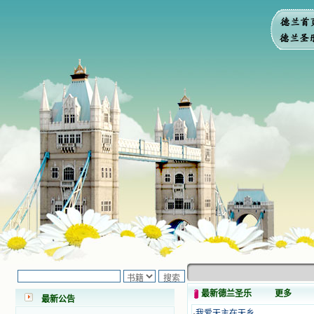
小德兰爱心书屋最新公告 有一天，我
做了一个奇怪的梦，至今让我难忘。
梦中，我看到一本打开的用石头做的
书，我用舌头去舔它，觉得有一种甜
最新德兰圣乐
更多
味，我就更用力去舔，最后从这本书
最新公告
里流出活水来了。从那以后，一种想
·
我爱天主在天乡