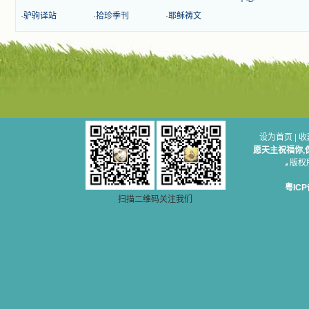
争吵，没有仇恨，没有岐视，那是主
自己在人的心里建造的爱的天堂。还
·
驴驹译站
·
拾珍季刊
·
耶稣祷文
有圣女大德兰的自传，在这位圣女的
感召下，我初领了圣体，从圣体中获
得无量恩宠。这些书引我向往那超性
的境界，向往那浑然忘我的境界，从
此无益的书一概不看了。我一遍遍地
重温这些我喜欢的书籍，一遍又一遍
地回味书中那些难忘的情景，我和他
们谈心，告诉他们我愿意效法他们，
心里多么渴望能像他们那样爱主。
我因此而认识了许许多多圣人，
设为首页
|
收
这些圣人中有许多也曾是罪人，使我
愿天主祝福你,
也能向他们敞开心门。我一会儿求这
版权所无
个圣人为我转祷，一会儿求那个圣人
为我祈求圣宠，这些圣人使我的生活
粤ICP
变得丰富多彩。我想，既然他们真心
扫描二维码关注我们
爱天主，那么他们也会真心爱我。现
在他们和天主如此接近，当世人向他
们祈求时，他们也会想方设法将我的
祈祷告诉天主的。就这样，他们和我
共享生活的体验，不断地把上天仁爱
的芬芳散播给我，他们的友谊使我的
欢乐加倍，痛苦减半；他们已走过死
阴的幽谷，从他们身上我学习到了明