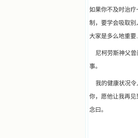
如果你不及时治疗
制，要学会吸取别
大家是多么地重要
尼柯劳斯神父曾
事。
我的健康状况令
你，愿他让我再见
念曰。