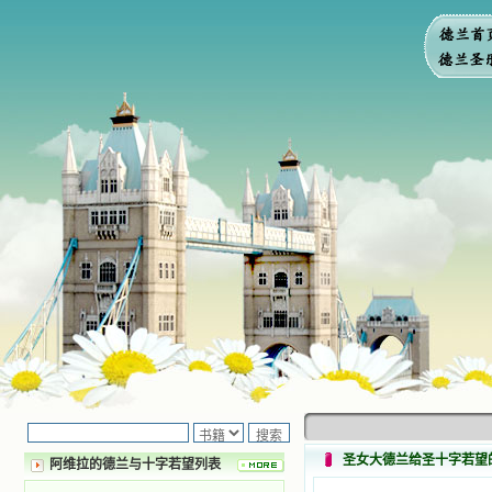
圣女大德兰给圣十字若望
阿维拉的德兰与十字若望列表