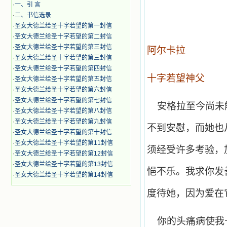
·
一、引 言
·
二、书信选录
·
圣女大德兰给圣十字若望的第一封信
·
圣女大德兰给圣十字若望的第二封信
·
圣女大德兰给圣十字若望的第三封信
阿尔卡拉
·
圣女大德兰给圣十字若望的第三封信
·
圣女大德兰给圣十字若望的第四封信
十字若望神父
·
圣女大德兰给圣十字若望的第五封信
·
圣女大德兰给圣十字若望的第六封信
·
圣女大德兰给圣十字若望的第七封信
安格拉至今尚未
·
圣女大德兰给圣十字若望的第八封信
·
圣女大德兰给圣十字若望的第九封信
不到安慰，而她也
·
圣女大德兰给圣十字若望的第十封信
·
圣女大德兰给圣十字若望的第11封信
须经受许多考验，
·
圣女大德兰给圣十字若望的第12封信
·
圣女大德兰给圣十字若望的第13封信
悒不乐。我求你发
·
圣女大德兰给圣十字若望的第14封信
度待她，因为爱在
你的头痛病使我