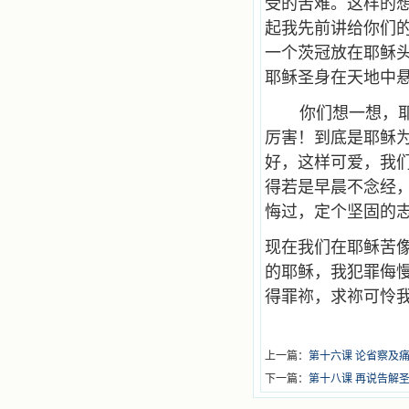
受的苦难。这样的
起我先前讲给你们
一个茨冠放在耶稣
耶稣圣身在天地中
你们想一想，
厉害！到底是耶稣
好，这样可爱，我
得若是早晨不念经
悔过，定个坚固的
现在我们在耶稣苦像
的耶稣，我犯罪侮
得罪祢，求祢可怜我
上一篇：
第十六课 论省察及
下一篇：
第十八课 再说告解