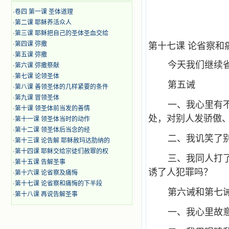
·
卷四 第一课 圣体道理
·
第二课 耶稣养活众人
·
第三课 耶稣把自己的圣体圣血交给
·
第四课 弥撒
第十七课 论省察和
·
第五课 弥撒
今天我们继续
·
第六课 弥撒祭献
·
第七课 论领圣体
第五诫
·
第八课 善领圣体的几样紧要的条件
·
第九课 冒领圣体
一、我心里有
·
第十课 领圣体前当发的善情
处，对别人发骄傲
·
第十一课 领圣体当时的动作
·
第十二课 领圣体后当念的经
二、我讥笑了
·
第十三课 论告解 耶稣赦玛达肋纳的
·
第十四课 耶稣交给宗徒们赦罪的权
三、我同人打
·
第十五课 告解圣事
诱了人犯罪吗？
·
第十六课 论省察及痛悔
·
第十七课 论省察和痛悔的下半段
第六诫和第七
·
第十八课 再说告解圣事
一、我心里故