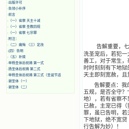
·
出版许可
·
告领小补序
·
前言
·
（一）省察 天主十诫
·
（一）省察 圣教四规
·
（一）省察 七宗罪
·
附注：
·
（二）痛悔 （三）定改
告解重要，
·
(四）告明
洗圣宠后，若犯一
·
（五）补赎
善工，对于常生，
·
举杨圣体后祝祷 第一式
时时刻刻有下地狱
·
扬圣体后祝祷 第二式
天主即刻宽赦，且
·
举杨圣体后祝祷 第三式（圣诞节适
·
谢圣体（一）
吿解要点：我
·
谢圣体（二）
五规，是否全守？
地），若有省察不
已赦，主宠已得（
罪，虽已吿明，若
下地狱，绝不宽贷
行吿解为妙）！