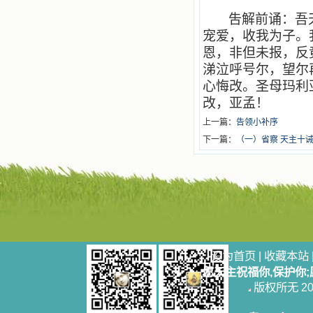
吿解前诵：吾
宠爱，收我为子。
恩，非但未报，反
涕泣呼号尔，望尔
心悔改。圣母玛利
改，亚孟！
上一篇：
告领小补序
下一篇：
（一）省察 天主十
设为首页
|
收藏本站
愿天主祝福你,保护你
版权所无 2006