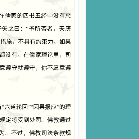
在儒家的四书五经中没有惩
子矢之曰：
“
予所否者，天厌
罚措施，不具有约束力。如果
都没有。在儒家理论里，司
意遵守就遵守，你不愿意遵
有
“
六道轮回
”“
因果报应
”
的理
规定将受到处罚。佛教通过
为。不过，佛教司法条款规