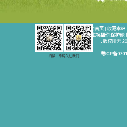
奋啊！当我读到他们为主而受人逼
迫、凌辱，为将福音广传而被人追杀
时，我为他们的在天之灵祈祷，我哭
着，为自已的同胞带给他们的苦难而
哀号。我一遍遍地重读那一行行被我
的斑斑泪痕弄得模糊不清的字句，那
设为首页
|
收藏本站
些被主的爱火所燃烧而离开家乡来到
愿天主祝福你,保护你
中国的传教士，我多么爱你们啊！我
版权所无 2006
心中流淌着多少感激的泪水。 他
们受苦却觉得喜乐，因为他们爱主，
他们感到能为主受一点苦是多么喜乐
粤ICP备070
的事。他们受苦时仍在唱着感谢的
扫描二维码关注我们
歌，因他们无法不称颂主，因主使他
们的心灵洋溢了快乐；他们激发了我
内心神圣的热情，在我的心灵深处燃
烧起一股无法扑灭的火焰，他们那强
有力的言行激励我向前。 我一面
读，一面想过着他们这样圣善的生
活，也立志不在这虚幻的尘世中寻求
安慰。我一读就是几个钟头，累了就
望着书上的圣像沉思默想。啊，当我
想到我有一天还要见到他们，亲耳聆
听他们的教诲，伴随在他们的身边，
和他们一起赞颂吾主，想到那使我欣
喜欢乐的甜蜜的相会，这世界对于我