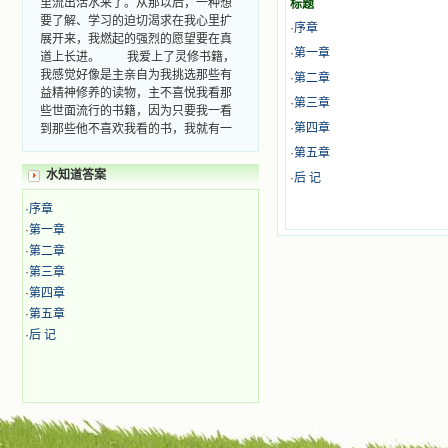
标题
要了解、学习的迫切渴求在我心里扩
·
序章
展开来，我燃起的强烈的愿望要在真
道上长进。 我爱上了灵修书籍，
·
第一章
我感觉好像是主亲自为我挑选那些有
·
第二章
益精神修养的读物，主不喜悦我看那
·
第三章
些世面流行的书籍，因为只要我一看
到那些他不喜欢我看的书，我就有一
·
第四章
种厌恶的感觉。主保守我，那样细心
·
第五章
地防护着我，从那以后我从未读过一
水知道答案
本不良的书籍。 善良的书使人向
·
后 记
善，这些圣人的作品，渐渐地印在了
·
序章
我的脑子里。读这些圣书时，我思潮
·
第一章
汹涌起伏，欣喜不能自已。书中谈到
这些圣人们如何在与主的交往中得到
·
第二章
灵命的更新，德行的馨香如何上达天
·
第三章
庭。啊，在这世上曾住过那么多热心
·
第四章
的圣人，为了传播福音，他们告别亲
·
第五章
人，舍下了他们手中的一切，轻快地
·
后 记
踏上了异国他乡，到没有人知道真神
的世界里去。啊，若不是主的引领，
我可能到死还不认识他们呢！ 我
的心灵从主给我的这些圣人的言行中
选取了最美的色彩；当他们的一生在
我面前展开时，我是多么的惊奇、兴