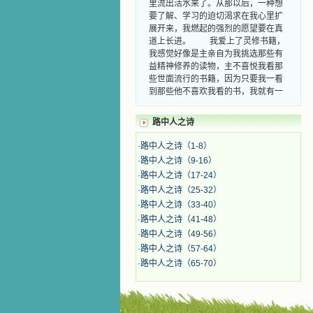
里流出活水来了。从那以后，一种想
要了解、学习的迫切渴求在我心里扩
展开来，我燃起的强烈的愿望要在真
道上长进。 我爱上了灵修书籍，
我感觉好像是主亲自为我挑选那些有
益精神修养的读物，主不喜悦我看那
些世面流行的书籍，因为只要我一看
到那些他不喜欢我看的书，我就有一
种厌恶的感觉。主保守我，那样细心
地防护着我，从那以后我从未读过一
路中人之诗
本不良的书籍。 善良的书使人向
善，这些圣人的作品，渐渐地印在了
·
路中人之诗（1-8）
我的脑子里。读这些圣书时，我思潮
·
路中人之诗（9-16）
汹涌起伏，欣喜不能自已。书中谈到
·
路中人之诗（17-24）
这些圣人们如何在与主的交往中得到
灵命的更新，德行的馨香如何上达天
·
路中人之诗（25-32）
庭。啊，在这世上曾住过那么多热心
·
路中人之诗（33-40）
的圣人，为了传播福音，他们告别亲
·
路中人之诗（41-48）
人，舍下了他们手中的一切，轻快地
·
路中人之诗（49-56）
踏上了异国他乡，到没有人知道真神
·
路中人之诗（57-64）
的世界里去。啊，若不是主的引领，
·
路中人之诗（65-70）
我可能到死还不认识他们呢！ 我
的心灵从主给我的这些圣人的言行中
选取了最美的色彩；当他们的一生在
我面前展开时，我是多么的惊奇、兴