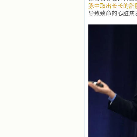
共享生活的体验，不断地把上天仁爱
脉中取出长长的脂
的芬芳散播给我，他们的友谊使我的
导致致命的心脏病
欢乐加倍，痛苦减半；他们已走过死
阴的幽谷，从他们身上我学习到了明
辨、通达、智慧、勇敢、诚实、快
乐、圣洁等等美德。他们的言行是滋
润我心田的美酒。 这些书使我专
注于天上的事理，我的很多不良嗜好
因此不知不觉地放弃了。我的信德一
天一天长大，我知道我的一言一行都
有天使记录；我也深信人有灵魂，信
主的人有一个美好的家；也相信圣人
们都在天上为我祈祷，我并不是孤军
奋战；我是生活在一个由天上地下千
千万万奉耶稣的名而组成的家庭里，
我庆幸自己因了主的恩宠能生活在这
个大家庭慈爱的怀抱里；我也渴望所
有的人都能进入光明天家，和圣人们
一起赞美天主于无穷世！ 小德兰
爱心书屋启源于一个美好的梦。小德
兰希望所有圣书的作者和译者都能向
主敞开心门，为圣书广传而不记个人
的私利；愿天主赐福小德兰；赐福所
有传扬主名的网站；赐福所有来看圣