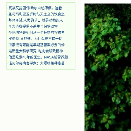
想到我有一天还要见到他们，亲耳聆
·
真福艾曼丽:米哈尔自幼瘫痪，这看
听他们的教诲，伴随在他们的身边，
和他们一起赞颂吾主，想到那使我欣
·
圣母玛利亚五岁时与天主立的饮食之
喜欢乐的甜蜜的相会，这世界对于我
·
基督圣诫:人类的节日 就是动物的末
一点吸引力都没有了。 从这些书
·
圣方济各提倡不杀生与保护动物
籍里，我认识了许多爱主的人，他们
·
圣休伯特是如何从一个狂热的狩猎者
使我更亲近主，帮助我更深的认识
·
罗伯特·肯尼迪：为什么要不惜一切
主，爱主。这些曾经生活在人间的圣
·
持素很有可能是早期基督教必要的修
人圣女，内心隐藏着来自天上光照的
各种宝藏，听他们对悦主的甜蜜喁
·
最新重大科学研究 |吃肉会导致精神
语，我也陶醉了。主藉着这些书籍慢
·
他是吃素40年的医生，NASA前营养顾
慢地培养我的心灵，当我看到这些圣
·
诺贝尔奖病毒学家：大规模接种疫苗
德芬芳的圣人再看看满身污秽的我，
我失望过，沮丧过，哭泣过，和主呕
气过，甚至埋怨天主不用祂的全能让
我立刻成圣。但是主让我明白，灵命
的成长需要时间，成长是渐进的，农
民等待稻谷的长成需要整个季节，才
能品尝丰收的喜悦，我也要有谦卑受
教的态度才能接受主的话语，要让这
些圣言成为血肉（果实），是需要时
间的。 从网上我读到许多有益心
灵的书。当我首次读到盖恩夫人的传
记时，清泪沾腮，她的经历强烈地震
撼着我的心，我接受到了一个很大的