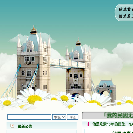
做了一个奇怪的梦，至今让我难忘。
梦中，我看到一本打开的用石头做的
书，我用舌头去舔它，觉得有一种甜
味，我就更用力去舔，最后从这本书
里流出活水来了。从那以后，一种想
要了解、学习的迫切渴求在我心里扩
展开来，我燃起的强烈的愿望要在真
道上长进。 我爱上了灵修书籍，
我感觉好像是主亲自为我挑选那些有
益精神修养的读物，主不喜悦我看那
些世面流行的书籍，因为只要我一看
到那些他不喜欢我看的书，我就有一
种厌恶的感觉。主保守我，那样细心
地防护着我，从那以后我从未读过一
本不良的书籍。 善良的书使人向
善，这些圣人的作品，渐渐地印在了
我的脑子里。读这些圣书时，我思潮
汹涌起伏，欣喜不能自已。书中谈到
这些圣人们如何在与主的交往中得到
灵命的更新，德行的馨香如何上达天
庭。啊，在这世上曾住过那么多热心
「我的民因无知
的圣人，为了传播福音，他们告别亲
人，舍下了他们手中的一切，轻快地
他是吃素40年的医生，N
踏上了异国他乡，到没有人知道真神
最新公告
的世界里去。啊，若不是主的引领，