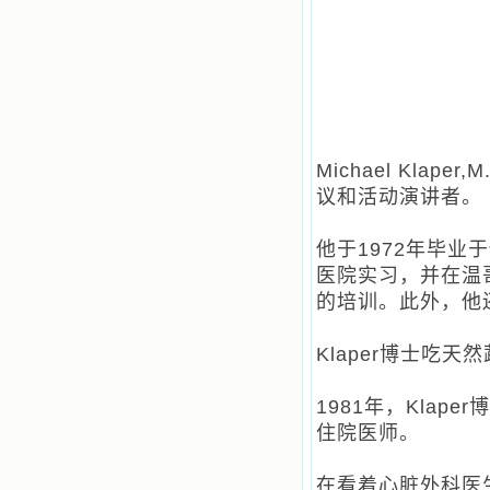
恩宠，使我认识了十字架是生命的真
正之路。读圣女小德兰的传记时，我
又有别一种感受，我看到了一个与我
眼所见的完全不同的世界，那里没有
争吵，没有仇恨，没有岐视，那是主
自己在人的心里建造的爱的天堂。还
有圣女大德兰的自传，在这位圣女的
感召下，我初领了圣体，从圣体中获
Michael Kl
得无量恩宠。这些书引我向往那超性
的境界，向往那浑然忘我的境界，从
议和活动演讲者。
此无益的书一概不看了。我一遍遍地
重温这些我喜欢的书籍，一遍又一遍
他于1972年毕
地回味书中那些难忘的情景，我和他
们谈心，告诉他们我愿意效法他们，
医院实习，并在温
心里多么渴望能像他们那样爱主。
的培训。此外，他
我因此而认识了许许多多圣人，
这些圣人中有许多也曾是罪人，使我
也能向他们敞开心门。我一会儿求这
Klaper博士吃
个圣人为我转祷，一会儿求那个圣人
为我祈求圣宠，这些圣人使我的生活
1981年，Klape
变得丰富多彩。我想，既然他们真心
爱天主，那么他们也会真心爱我。现
住院医师。
在他们和天主如此接近，当世人向他
们祈求时，他们也会想方设法将我的
在看着心脏外科医
祈祷告诉天主的。就这样，他们和我