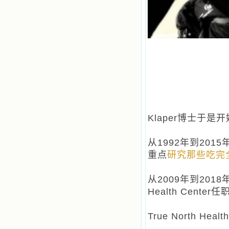
也能向他们敞开心门。我一会儿求这
个圣人为我转祷，一会儿求那个圣人
为我祈求圣宠，这些圣人使我的生活
变得丰富多彩。我想，既然他们真心
爱天主，那么他们也会真心爱我。现
在他们和天主如此接近，当世人向他
们祈求时，他们也会想方设法将我的
祈祷告诉天主的。就这样，他们和我
共享生活的体验，不断地把上天仁爱
的芬芳散播给我，他们的友谊使我的
欢乐加倍，痛苦减半；他们已走过死
阴的幽谷，从他们身上我学习到了明
辨、通达、智慧、勇敢、诚实、快
Klaper博士于
乐、圣洁等等美德。他们的言行是滋
润我心田的美酒。 这些书使我专
从1992年到20
注于天上的事理，我的很多不良嗜好
因此不知不觉地放弃了。我的信德一
重点
研究那些吃完
天一天长大，我知道我的一言一行都
有天使记录；我也深信人有灵魂，信
从2009年到2018
主的人有一个美好的家；也相信圣人
们都在天上为我祈祷，我并不是孤军
Health Cente
奋战；我是生活在一个由天上地下千
千万万奉耶稣的名而组成的家庭里，
True North 
我庆幸自己因了主的恩宠能生活在这
个大家庭慈爱的怀抱里；我也渴望所