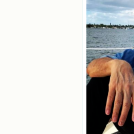
民等待稻谷的长成需要整个季节，才
能品尝丰收的喜悦，我也要有谦卑受
教的态度才能接受主的话语，要让这
些圣言成为血肉（果实），是需要时
间的。 从网上我读到许多有益心
灵的书。当我首次读到盖恩夫人的传
记时，清泪沾腮，她的经历强烈地震
撼着我的心，我接受到了一个很大的
恩宠，使我认识了十字架是生命的真
正之路。读圣女小德兰的传记时，我
又有别一种感受，我看到了一个与我
眼所见的完全不同的世界，那里没有
争吵，没有仇恨，没有岐视，那是主
自己在人的心里建造的爱的天堂。还
有圣女大德兰的自传，在这位圣女的
感召下，我初领了圣体，从圣体中获
得无量恩宠。这些书引我向往那超性
的境界，向往那浑然忘我的境界，从
此无益的书一概不看了。我一遍遍地
重温这些我喜欢的书籍，一遍又一遍
地回味书中那些难忘的情景，我和他
们谈心，告诉他们我愿意效法他们，
心里多么渴望能像他们那样爱主。
我因此而认识了许许多多圣人，
这些圣人中有许多也曾是罪人，使我