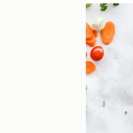
有的人都能进入光明天家，和圣人们
一起赞美天主于无穷世！ 小德兰
爱心书屋启源于一个美好的梦。小德
兰希望所有圣书的作者和译者都能向
主敞开心门，为圣书广传而不记个人
的私利；愿天主赐福小德兰；赐福所
有传扬主名的网站；赐福所有来看圣
书的人；也求主扩张人的心界，使小
德兰能将更多更好的书藉，献给喜欢
读圣书的人！从2014年12月18日开始
我们使用新域名(xiaodelan.love），
原域名被他人办理开通,请您更改您网
站或博客上的链接，谢谢。 【请关注
微信公众号：小德兰书屋】