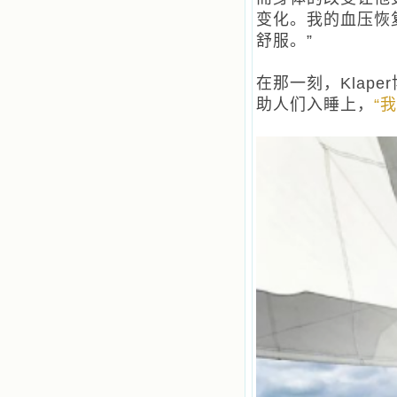
们的心灵洋溢了快乐；他们激发了我
变化。我的血压恢
内心神圣的热情，在我的心灵深处燃
烧起一股无法扑灭的火焰，他们那强
舒服。”
有力的言行激励我向前。 我一面
读，一面想过着他们这样圣善的生
在那一刻，Klap
活，也立志不在这虚幻的尘世中寻求
安慰。我一读就是几个钟头，累了就
助人们入睡上，
“
望着书上的圣像沉思默想。啊，当我
想到我有一天还要见到他们，亲耳聆
听他们的教诲，伴随在他们的身边，
和他们一起赞颂吾主，想到那使我欣
喜欢乐的甜蜜的相会，这世界对于我
一点吸引力都没有了。 从这些书
籍里，我认识了许多爱主的人，他们
使我更亲近主，帮助我更深的认识
主，爱主。这些曾经生活在人间的圣
人圣女，内心隐藏着来自天上光照的
各种宝藏，听他们对悦主的甜蜜喁
语，我也陶醉了。主藉着这些书籍慢
慢地培养我的心灵，当我看到这些圣
德芬芳的圣人再看看满身污秽的我，
我失望过，沮丧过，哭泣过，和主呕
气过，甚至埋怨天主不用祂的全能让
我立刻成圣。但是主让我明白，灵命
的成长需要时间，成长是渐进的，农