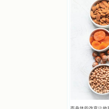
汹涌起伏，欣喜不能自已。书中谈到
这些圣人们如何在与主的交往中得到
灵命的更新，德行的馨香如何上达天
庭。啊，在这世上曾住过那么多热心
的圣人，为了传播福音，他们告别亲
人，舍下了他们手中的一切，轻快地
踏上了异国他乡，到没有人知道真神
的世界里去。啊，若不是主的引领，
我可能到死还不认识他们呢！ 我
的心灵从主给我的这些圣人的言行中
选取了最美的色彩；当他们的一生在
我面前展开时，我是多么的惊奇、兴
奋啊！当我读到他们为主而受人逼
迫、凌辱，为将福音广传而被人追杀
时，我为他们的在天之灵祈祷，我哭
着，为自已的同胞带给他们的苦难而
哀号。我一遍遍地重读那一行行被我
的斑斑泪痕弄得模糊不清的字句，那
些被主的爱火所燃烧而离开家乡来到
中国的传教士，我多么爱你们啊！我
心中流淌着多少感激的泪水。 他
们受苦却觉得喜乐，因为他们爱主，
他们感到能为主受一点苦是多么喜乐
的事。他们受苦时仍在唱着感谢的
歌，因他们无法不称颂主，因主使他
而身体的改变让他