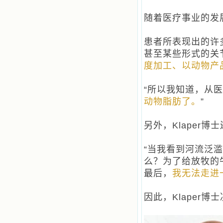
书的人；也求主扩张人的心界，使小
德兰能将更多更好的书藉，献给喜欢
随着医疗事业的发展
读圣书的人！从2014年12月18日开始
我们使用新域名(xiaodelan.love），
原域名被他人办理开通,请您更改您网
患者所表现出的许
站或博客上的链接，谢谢。 【请关注
甚至某些形式的关
微信公众号：小德兰书屋】
小德兰爱心书屋最新公告 有一天，我
度加工、以动物产
做了一个奇怪的梦，至今让我难忘。
梦中，我看到一本打开的用石头做的
“所以我知道，从
书，我用舌头去舔它，觉得有一种甜
味，我就更用力去舔，最后从这本书
动物脂肪了。
”
里流出活水来了。从那以后，一种想
要了解、学习的迫切渴求在我心里扩
另外，Klaper
展开来，我燃起的强烈的愿望要在真
道上长进。 我爱上了灵修书籍，
我感觉好像是主亲自为我挑选那些有
“当我看到河流泛
益精神修养的读物，主不喜悦我看那
么？为了给放牧的
些世面流行的书籍，因为只要我一看
到那些他不喜欢我看的书，我就有一
最后，
我无法走进
种厌恶的感觉。主保守我，那样细心
地防护着我，从那以后我从未读过一
因此，Klaper
本不良的书籍。 善良的书使人向
善，这些圣人的作品，渐渐地印在了
我的脑子里。读这些圣书时，我思潮