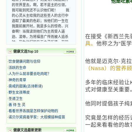
他是吃素
我可能到死还不认识他们呢！ 我
的心灵从主给我的这些圣人的言行中
选取了最美的色彩；当他们的一生在
我面前展开时，我是多么的惊奇、兴
奋啊！当我读到他们为主而受人逼
迫、凌辱，为将福音广传而被人追杀
时，我为他们的在天之灵祈祷，我哭
在接受《新西兰先
着，为自已的同胞带给他们的苦难而
具。
他称之为“医
哀号。我一遍遍地重读那一行行被我
的斑斑泪痕弄得模糊不清的字句，那
健康文选Top 10
些被主的爱火所燃烧而离开家乡来到
他就是迈克尔·克拉珀
中国的传教士，我多么爱你们啊！我
·
饮食健康问题与信仰
心中流淌着多少感激的泪水。 他
（Nasa）的营养
·
活跃的生命
们受苦却觉得喜乐，因为他们爱主，
·
人为什么就非要去吃肉呢？
他们感到能为主受一点苦是多么喜乐
·
神奇的青草
多年的临床经验让K
的事。他们受苦时仍在唱着感谢的
·
斋戒的甜美(古诗新译)
歌，因他们无法不称颂主，因主使他
式对健康至关重要
·
野生女孩蒂皮
们的心灵洋溢了快乐；他们激发了我
内心神圣的热情，在我的心灵深处燃
·
圣道卫生
他同时提倡孩子纯
烧起一股无法扑灭的火焰，他们那强
·
善 待 生 灵
有力的言行激励我向前。 我一面
·
看看世界各国是怎样保护动物的
读，一面想过着他们这样圣善的生
究竟是怎样的经历
·
诺贝尔奖病毒学家：大规模接种疫苗
活，也立志不在这虚幻的尘世中寻求
一起来看看他的故
安慰。我一读就是几个钟头，累了就
望着书上的圣像沉思默想。啊，当我
健康文选最新更新