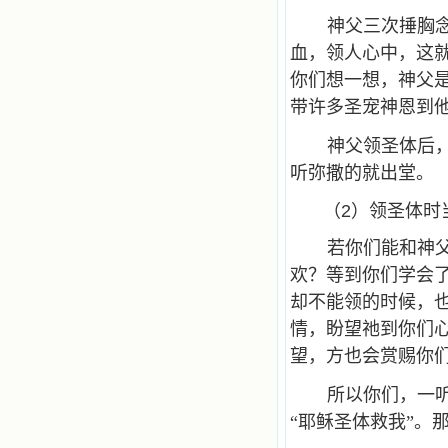
神父三次捶胸
血，领人心中，这
你们想一想，神父
带许多圣宠神恩到
神父领圣体后
听弥撒的就出堂。
（2）领圣体时
若你们能和神
欢？等到你们学会
却不能领的时候，
情，盼望祂到你们
望，方也会赏赐你
所以你们，一
“耶稣圣体救我”。