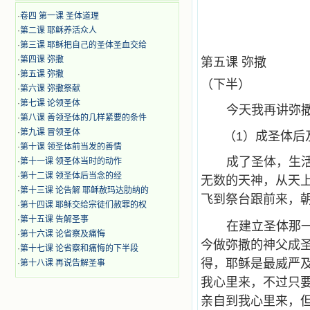
·
卷四 第一课 圣体道理
·
第二课 耶稣养活众人
·
第三课 耶稣把自己的圣体圣血交给
·
第四课 弥撒
第五课 弥撒
·
第五课 弥撒
（下半）
·
第六课 弥撒祭献
·
第七课 论领圣体
今天我再讲弥
·
第八课 善领圣体的几样紧要的条件
·
第九课 冒领圣体
（1）成圣体后
·
第十课 领圣体前当发的善情
成了圣体，生
·
第十一课 领圣体当时的动作
·
第十二课 领圣体后当念的经
无数的天神，从天
·
第十三课 论告解 耶稣赦玛达肋纳的
飞到祭台跟前来，
·
第十四课 耶稣交给宗徒们赦罪的权
·
第十五课 告解圣事
在建立圣体那
·
第十六课 论省察及痛悔
今做弥撒的神父成
·
第十七课 论省察和痛悔的下半段
得，耶稣是最威严
·
第十八课 再说告解圣事
我心里来，不过只要
亲自到我心里来，