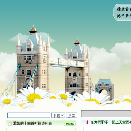
8.为同驴子一起上天堂而
雅姆的十四首祈祷诗列表