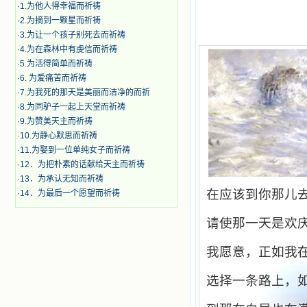
·
1.为他人得幸福而祈祷
·
2.为摘到一颗星而祈祷
·
3.为让一个孩子别死去而祈祷
·
4.为在森林中有虔信而祈祷
·
5.为活得简单而祈祷
·
6. 为爱痛苦而祈祷
·
7.为我死的那天是美丽而洁净的而祈
·
8.为同驴子一起上天堂而祈祷
·
9.为赞美天主而祈祷
·
10.为静心默思而祈祷
·
11.为娶到一位单纯女子而祈祷
·
12．为把朴素的话献给天主而祈祷
·
13．为承认无知而祈祷
在应该到你那儿
·
14．为最后一个愿望而祈祷
请使那一天是欢
我愿意，正如我
选择一条路上，