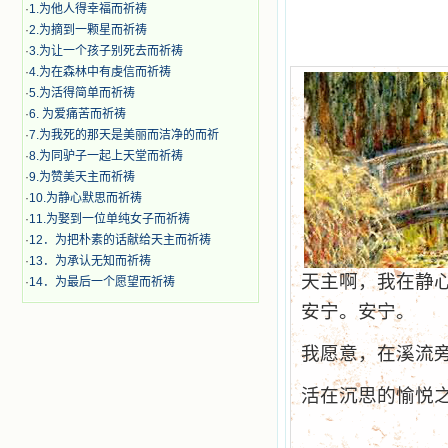
·
1.为他人得幸福而祈祷
·
2.为摘到一颗星而祈祷
·
3.为让一个孩子别死去而祈祷
·
4.为在森林中有虔信而祈祷
·
5.为活得简单而祈祷
·
6. 为爱痛苦而祈祷
·
7.为我死的那天是美丽而洁净的而祈
·
8.为同驴子一起上天堂而祈祷
·
9.为赞美天主而祈祷
·
10.为静心默思而祈祷
·
11.为娶到一位单纯女子而祈祷
·
12．为把朴素的话献给天主而祈祷
·
13．为承认无知而祈祷
天主啊，我在静
·
14．为最后一个愿望而祈祷
安宁。安宁。
我愿意，在溪流
活在沉思的愉悦