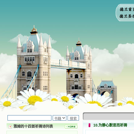
10.为静心默思而祈祷
雅姆的十四首祈祷诗列表