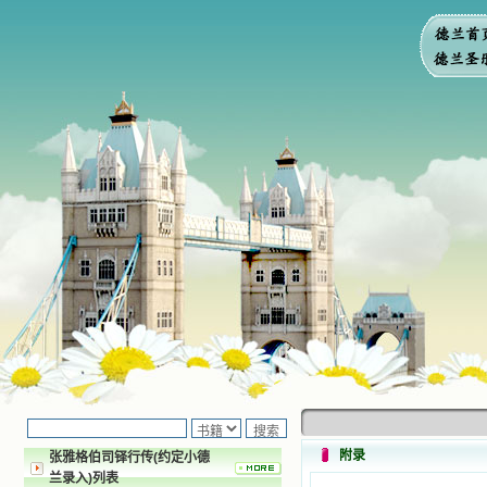
附录
张雅格伯司铎行传(约定小德
兰录入)列表