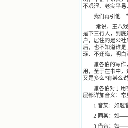
不艰涩、老实平易
我们再引他一
“常说，王八
是下三行人，到底
户，居住的是公社
后，也不知道谁是
琢、不迂晦，明白
雅各伯的写作
用，至于在书中，道
又是多么“有甚么说
雅各伯对于用
层都详加音义：常
1
音某：如魃
2
同某：如—
3
借音：如—