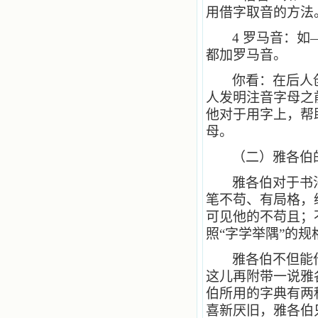
用借字取音的方法
4
罗马音：如——
都加罗马音。
你看：在后人
人发明注音字母之
他对于用字上，帮
母。
（二）雅各伯
雅各伯对于书
笔不苟、有局格，
可见他的不苟且；
照“字学举隅”的
雅各伯不但能
这儿再附带一说雅
伯所用的字典有两
喜新厌旧，雅各伯