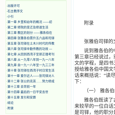
·
出版许可
·
石主教序文
·
小引
·
第一章 乡里和幼年的概况 ——初
附录
·
第二章 修院的变迁及修道生活
·
第三章 教区的划分 ——雅各伯在
·
第四章 张雅各伯晋升五六品和司铎
张雅伯司铎的
·
第五章 张司铎在土木川时代的传教
·
第六章 张司铎辛勤传教的功效 —
说到雅各伯的
·
第七章 从回到西湾子至邪正理考刊
第三章已经说过，
·
第八章 从一九零八年到一九一八年
文的学程，是四书
·
第九章 自一九一八年至一九三三年
授给雅各伯中国文
·
第十章 张司铎在西湾子时日常生活
话来概括说：“读
·
第十一章 爱尔近人——张司铎对人
下：
·
第十二章 张公的克苦……努力修成
·
第十三章 去世前一年
（一）
雅各伯
·
第十四章 最后的一日平安去世
·
第十五章 发引和安葬
雅各伯既读了
·
结论
来较早的一位白话
·
附录
是司铎，他的职分