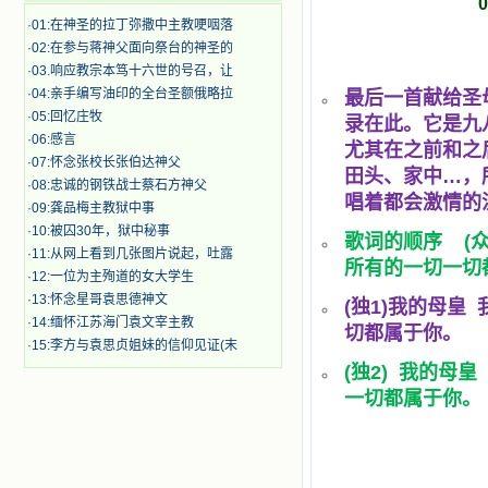
·
01:在神圣的拉丁弥撒中主教哽咽落
·
02:在参与蒋神父面向祭台的神圣的
·
03.响应教宗本笃十六世的号召，让
·
04:亲手编写油印的全台圣额俄略拉
最后一首献给圣
·
05:回忆庄牧
录在此。它是九
·
06:感言
尤其在之前和之
·
07:怀念张校长张伯达神父
田头、家中…，
·
08:忠诚的钢铁战士蔡石方神父
唱着都会激情的
·
09:龚品梅主教狱中事
·
10:被囚30年，狱中秘事
歌词的顺序 (
·
11:从网上看到几张图片说起，吐露
所有的一切一
·
12:一位为主殉道的女大学生
·
13:怀念星哥袁思德神文
(独1)我的母
·
14:缅怀江苏海门袁文宰主教
切都属于你。
·
15:李方与袁思贞姐妹的信仰见证(末
(独2) 我的母
一切都属于你。