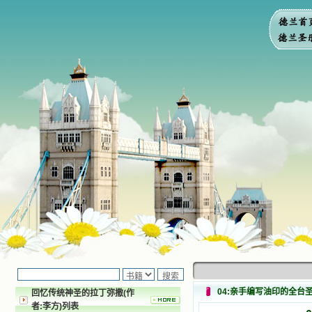
04:亲手编写油印的全台
回忆传统神圣的拉丁弥撒(作
者:李方)列表