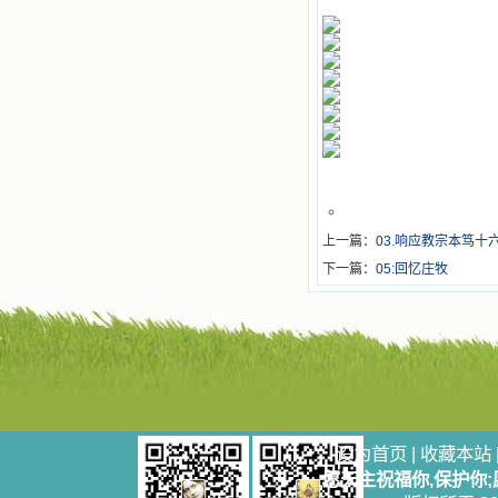
上一篇：
03.响应教宗本笃十
下一篇：
05:回忆庄牧
设为首页
|
收藏本站
愿天主祝福你,保护你