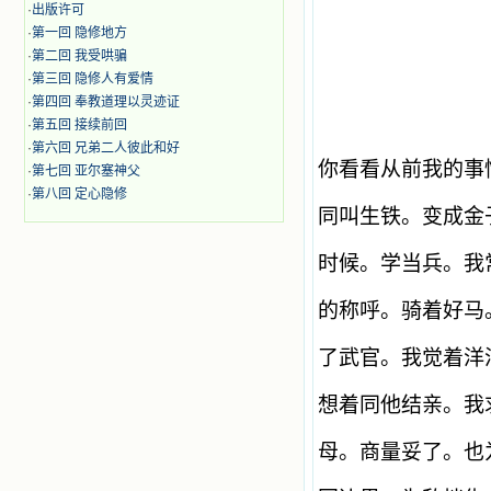
·
出版许可
·
第一回 隐修地方
·
第二回 我受哄骗
·
第三回 隐修人有爱情
·
第四回 奉教道理以灵迹证
·
第五回 接续前回
·
第六回 兄弟二人彼此和好
你看看从前我的事
·
第七回 亚尔塞神父
·
第八回 定心隐修
同叫生铁。变成金
时候。学当兵。我
的称呼。骑着好马
了武官。我觉着洋
想着同他结亲。我
母。商量妥了。也