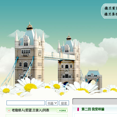
第二回 我受哄骗
老隐修人(若望.兰录入)列表