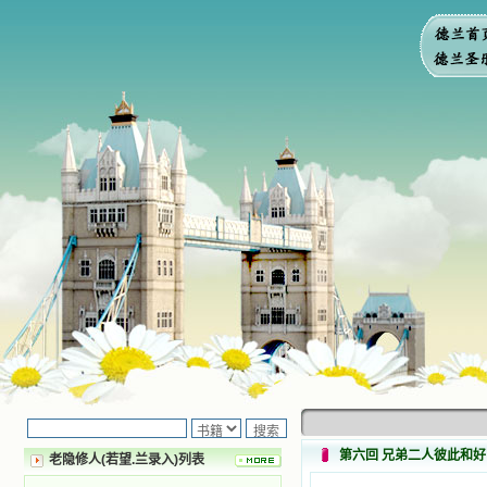
第六回 兄弟二人彼此和好
老隐修人(若望.兰录入)列表