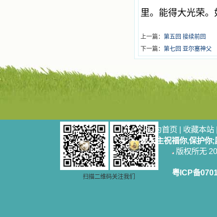
里。能得大光荣。
上一篇：
第五回 接续前回
下一篇：
第七回 亚尔塞神父
设为首页
|
收藏本站
愿天主祝福你,保护你
版权所无 2006
粤ICP备070
扫描二维码关注我们