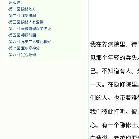
·
出版许可
·
第一回 隐修地方
·
第二回 我受哄骗
·
第三回 隐修人有爱情
·
第四回 奉教道理以灵迹证
·
第五回 接续前回
·
第六回 兄弟二人彼此和好
我在养病院里。待
·
第七回 亚尔塞神父
·
第八回 定心隐修
见那个年轻的兵头
己。不知道有人。
一天。在隐修院里
们的人。也带着难
我们彼此打听。彼
心。有一个隐修士
向我说。老弟你要