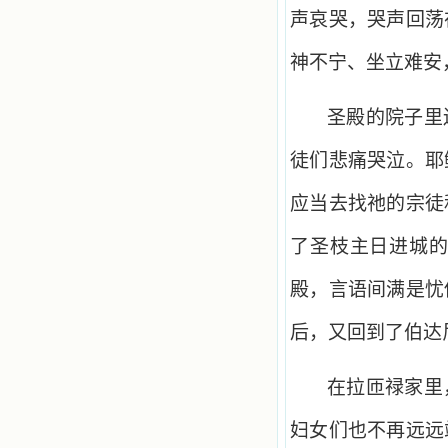
声哀哭，哭声回荡
神不宁、坐立难安
圣殿的院子里
徒们悲痛哭泣。耶
应当去找祂的宗徒
了圣枝主日进城
殿，言语间满是忧
后，又回到了伯达
在拉匝禄家里
妇女们也不再远远