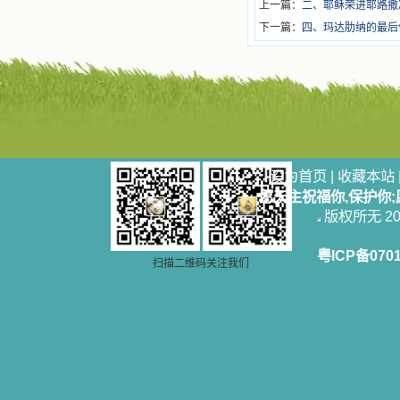
上一篇：
二、耶稣荣进耶路撒
下一篇：
四、玛达肋纳的最后
设为首页
|
收藏本站
愿天主祝福你,保护你
版权所无 2006
粤ICP备070
扫描二维码关注我们