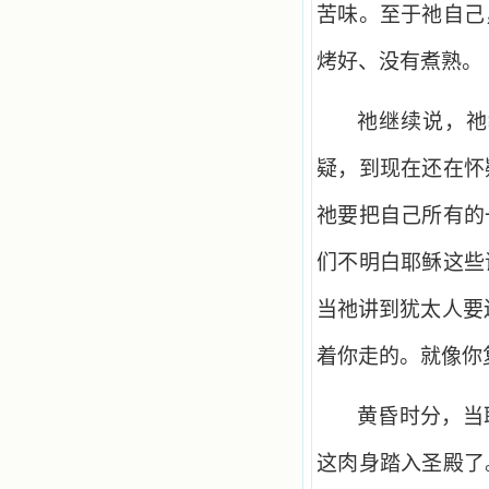
苦味。至于祂自己
烤好、没有煮熟。
祂继续说，祂
疑，到现在还在怀
祂要把自己所有的
们不明白耶稣这些
当祂讲到犹太人要
着你走的。就像你
黄昏时分，当
这肉身踏入圣殿了