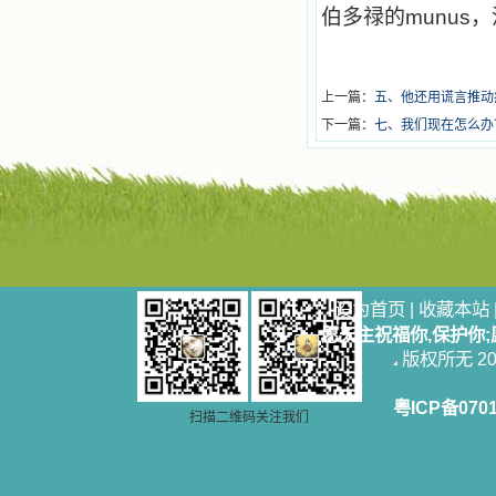
伯多禄的munu
上一篇：
五、他还用谎言推动
下一篇：
七、我们现在怎么办
设为首页
|
收藏本站
愿天主祝福你,保护你
版权所无 2006
粤ICP备070
扫描二维码关注我们