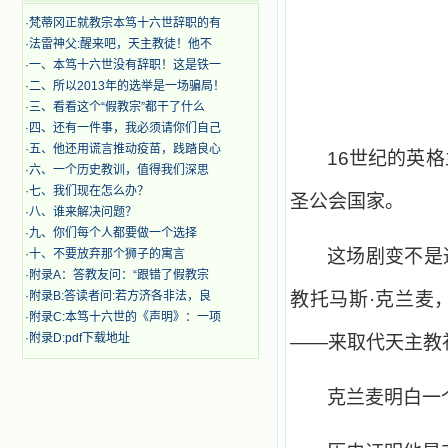
·
梵蒂冈正就教宗本笃十六世辞职的有
·
法雷神父:醒来吧，天主教徒！他不
·
一、本笃十六世没有辞职！这是铁一
·
二、所以2013年的选举是一场骗局！
·
三、看看这个“假教宗”都干了什么
·
四、还有一件事，我必须请你们自己
·
五、他还用谎言推动疫苗，践踏良心
16
世纪的英格
·
六、一个历史教训，值得我们深思
·
七、我们现在怎么办？
圣公会国家。
·
八、谁来解决问题？
·
九、你们每个人都要做一个选择
这场剧变不是
·
十、不要放弃那个狮子的寓言
·
附录A：答教友问：“跟错了假教宗
·
附录B:答读者问:若方济各非法，良
教托马斯·克兰麦
·
附录C:本笃十六世的《声明》：一项
·
附录D:pdf下载地址
——来取代天主教
克兰麦明白一