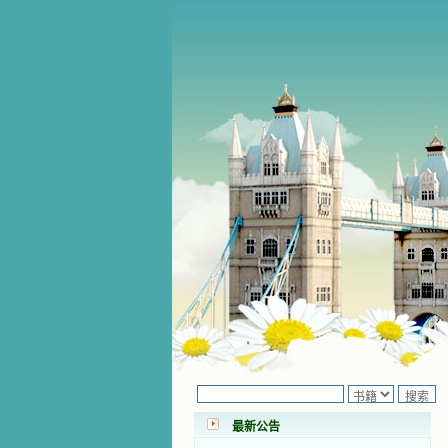
小德兰爱心书屋最新公告 有一天，我
做了一个奇怪的梦，至今让我难忘。
梦中，我看到一本打开的用石头做的
书，我用舌头去舔它，觉得有一种甜
最新公告
味，我就更用力去舔，最后从这本书