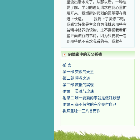
里流出活水来了。从那以后，一种想
要了解、学习的迫切渴求在我心里扩
展开来，我燃起的强烈的愿望要在真
道上长进。 我爱上了灵修书籍，
我感觉好像是主亲自为我挑选那些有
益精神修养的读物，主不喜悦我看那
些世面流行的书籍，因为只要我一看
到那些他不喜欢我看的书，我就有一
种厌恶的感觉。主保守我，那样细心
地防护着我，从那以后我从未读过一
向隐密中的天父祈祷
本不良的书籍。 善良的书使人向
善，这些圣人的作品，渐渐地印在了
·
前 言
我的脑子里。读这些圣书时，我思潮
·
第一部 交谈的天主
汹涌起伏，欣喜不能自已。书中谈到
·
第二部 得救之道
这些圣人们如何在与主的交往中得到
·
第三部 救援的实现
灵命的更新，德行的馨香如何上达天
庭。啊，在这世上曾住过那么多热心
·
附录一 灵魂与珍珠
的圣人，为了传播福音，他们告别亲
·
附录二 唯一要紧的事就是做好默想
人，舍下了他们手中的一切，轻快地
·
附录三 毫不保留的完全交付自己
踏上了异国他乡，到没有人知道真神
·
拟照圣咏一三八首而作
的世界里去。啊，若不是主的引领，
我可能到死还不认识他们呢！ 我
的心灵从主给我的这些圣人的言行中
选取了最美的色彩；当他们的一生在
我面前展开时，我是多么的惊奇、兴