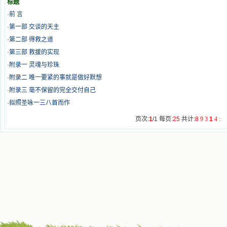
标题
·
前 言
·
第一部 交谈的天主
·
第二部 得救之道
·
第三部 救援的实现
·
附录一 灵魂与珍珠
·
附录二 唯一要紧的事就是做好默想
·
附录三 毫不保留的完全交付自己
·
拟照圣咏一三八首而作
页次:
1
/1 每页:
25
共计:
8
9
3
1
4
: