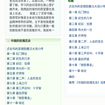
标题
要了解、学习的迫切渴求在我心里扩
·
贞女玛利亚德肋撒汪大润小
展开来，我燃起的强烈的愿望要在真
道上长进。 我爱上了灵修书籍，
·
第一章 石门殡仪
我感觉好像是主亲自为我挑选那些有
·
第二章 初生的几年
益精神修养的读物，主不喜悦我看那
·
第三章 初召：信德
些世面流行的书籍，因为只要我一看
到那些他不喜欢我看的书，我就有一
·
第四章 伟大的一日
种厌恶的感觉。主保守我，那样细心
·
第五章 疗养院
地防护着我，从那以后我从未读过一
中国的玫瑰花朵
·
第六章 第二声：入会的圣召
本不良的书籍。 善良的书使人向
善，这些圣人的作品，渐渐地印在了
·
第七章 上海之行
·
贞女玛利亚德肋撒汪大润小传
我的脑子里。读这些圣书时，我思潮
·
第八章 第三声召叫：十字架
·
第一章 石门殡仪
汹涌起伏，欣喜不能自已。书中谈到
·
第二章 初生的几年
这些圣人们如何在与主的交往中得到
·
第九章 最后弥留
灵命的更新，德行的馨香如何上达天
·
第三章 初召：信德
·
第十章 「顿卽事息」
庭。啊，在这世上曾住过那么多热心
·
第四章 伟大的一日
·
第十一章 结论
的圣人，为了传播福音，他们告别亲
·
第五章 疗养院
人，舍下了他们手中的一切，轻快地
·
编后
·
第六章 第二声：入会的圣召
踏上了异国他乡，到没有人知道真神
·
推荐:《中国的玫瑰花朵》给
·
第七章 上海之行
的世界里去。啊，若不是主的引领，
·
第八章 第三声召叫：十字架
我可能到死还不认识他们呢！ 我
的心灵从主给我的这些圣人的言行中
·
第九章 最后弥留
选取了最美的色彩；当他们的一生在
·
第十章 「顿卽事息」
我面前展开时，我是多么的惊奇、兴
·
第十一章 结论