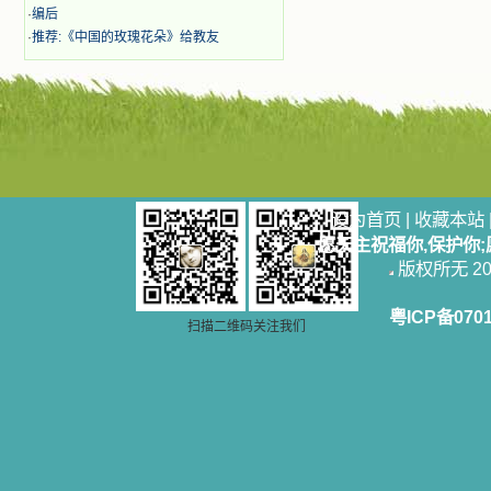
奋啊！当我读到他们为主而受人逼
·
编后
迫、凌辱，为将福音广传而被人追杀
·
推荐:《中国的玫瑰花朵》给教友
时，我为他们的在天之灵祈祷，我哭
着，为自已的同胞带给他们的苦难而
哀号。我一遍遍地重读那一行行被我
的斑斑泪痕弄得模糊不清的字句，那
些被主的爱火所燃烧而离开家乡来到
中国的传教士，我多么爱你们啊！我
心中流淌着多少感激的泪水。 他
们受苦却觉得喜乐，因为他们爱主，
他们感到能为主受一点苦是多么喜乐
设为首页
|
收藏本站
的事。他们受苦时仍在唱着感谢的
歌，因他们无法不称颂主，因主使他
愿天主祝福你,保护你
们的心灵洋溢了快乐；他们激发了我
版权所无 2006
内心神圣的热情，在我的心灵深处燃
烧起一股无法扑灭的火焰，他们那强
粤ICP备070
有力的言行激励我向前。 我一面
扫描二维码关注我们
读，一面想过着他们这样圣善的生
活，也立志不在这虚幻的尘世中寻求
安慰。我一读就是几个钟头，累了就
望着书上的圣像沉思默想。啊，当我
想到我有一天还要见到他们，亲耳聆
听他们的教诲，伴随在他们的身边，
和他们一起赞颂吾主，想到那使我欣
喜欢乐的甜蜜的相会，这世界对于我