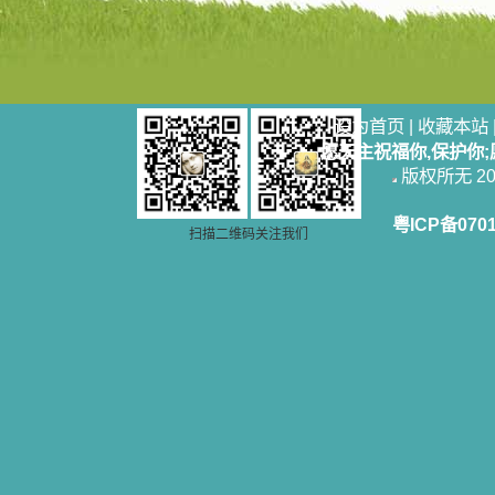
奋啊！当我读到他们为主而受人逼
迫、凌辱，为将福音广传而被人追杀
时，我为他们的在天之灵祈祷，我哭
着，为自已的同胞带给他们的苦难而
哀号。我一遍遍地重读那一行行被我
的斑斑泪痕弄得模糊不清的字句，那
些被主的爱火所燃烧而离开家乡来到
设为首页
|
收藏本站
中国的传教士，我多么爱你们啊！我
愿天主祝福你,保护你
心中流淌着多少感激的泪水。 他
版权所无 2006
们受苦却觉得喜乐，因为他们爱主，
他们感到能为主受一点苦是多么喜乐
的事。他们受苦时仍在唱着感谢的
粤ICP备070
扫描二维码关注我们
歌，因他们无法不称颂主，因主使他
们的心灵洋溢了快乐；他们激发了我
内心神圣的热情，在我的心灵深处燃
烧起一股无法扑灭的火焰，他们那强
有力的言行激励我向前。 我一面
读，一面想过着他们这样圣善的生
活，也立志不在这虚幻的尘世中寻求
安慰。我一读就是几个钟头，累了就
望着书上的圣像沉思默想。啊，当我
想到我有一天还要见到他们，亲耳聆
听他们的教诲，伴随在他们的身边，
和他们一起赞颂吾主，想到那使我欣
喜欢乐的甜蜜的相会，这世界对于我