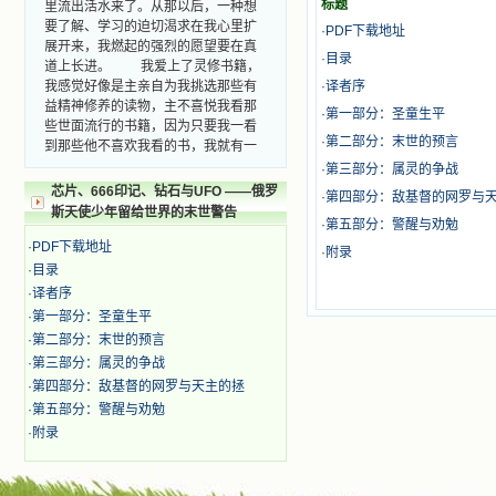
里流出活水来了。从那以后，一种想
标题
要了解、学习的迫切渴求在我心里扩
·
PDF下载地址
展开来，我燃起的强烈的愿望要在真
·
目录
道上长进。 我爱上了灵修书籍，
我感觉好像是主亲自为我挑选那些有
·
译者序
益精神修养的读物，主不喜悦我看那
·
第一部分：圣童生平
些世面流行的书籍，因为只要我一看
到那些他不喜欢我看的书，我就有一
·
第二部分：末世的预言
种厌恶的感觉。主保守我，那样细心
·
第三部分：属灵的争战
地防护着我，从那以后我从未读过一
芯片、666印记、钻石与UFO ——俄罗
·
第四部分：敌基督的网罗与
本不良的书籍。 善良的书使人向
斯天使少年留给世界的末世警告
善，这些圣人的作品，渐渐地印在了
·
第五部分：警醒与劝勉
我的脑子里。读这些圣书时，我思潮
·
PDF下载地址
·
附录
汹涌起伏，欣喜不能自已。书中谈到
·
目录
这些圣人们如何在与主的交往中得到
·
译者序
灵命的更新，德行的馨香如何上达天
·
第一部分：圣童生平
庭。啊，在这世上曾住过那么多热心
的圣人，为了传播福音，他们告别亲
·
第二部分：末世的预言
人，舍下了他们手中的一切，轻快地
·
第三部分：属灵的争战
踏上了异国他乡，到没有人知道真神
·
第四部分：敌基督的网罗与天主的拯
的世界里去。啊，若不是主的引领，
·
第五部分：警醒与劝勉
我可能到死还不认识他们呢！ 我
·
附录
的心灵从主给我的这些圣人的言行中
选取了最美的色彩；当他们的一生在
我面前展开时，我是多么的惊奇、兴