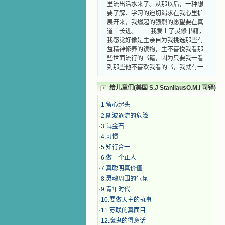
里流出活水来了。从那以后，一种想
要了解、学习的迫切渴求在我心里扩
展开来，我燃起的强烈的愿望要在真
道上长进。 我爱上了灵修书籍，
我感觉好像是主亲自为我挑选那些有
益精神修养的读物，主不喜悦我看那
些世面流行的书籍，因为只要我一看
到那些他不喜欢我看的书，我就有一
种厌恶的感觉。主保守我，那样细心
地防护着我，从那以后我从未读过一
给儿童们(美国 S.J StanilausO.M.I 司铎)
本不良的书籍。 善良的书使人向
善，这些圣人的作品，渐渐地印在了
·
1.留心起头
我的脑子里。读这些圣书时，我思潮
·
2.随波逐流的危险
汹涌起伏，欣喜不能自已。书中谈到
·
3.试金石
这些圣人们如何在与主的交往中得到
·
4.习惯
灵命的更新，德行的馨香如何上达天
庭。啊，在这世上曾住过那么多热心
·
5.知行合一
的圣人，为了传播福音，他们告别亲
·
6.做一个正人
人，舍下了他们手中的一切，轻快地
·
7.真聪明真价值
踏上了异国他乡，到没有人知道真神
·
8.灵魂周围的气氛
的世界里去。啊，若不是主的引领，
·
9.青年时代
我可能到死还不认识他们呢！ 我
·
10.要做天主的执事
的心灵从主给我的这些圣人的言行中
选取了最美的色彩；当他们的一生在
·
11.苏联的真面目
我面前展开时，我是多么的惊奇、兴
·
12.魔鬼的得意话