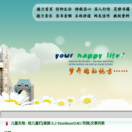
儿童天地 - 给儿童们(美国 S.J StanilausO.M.I 司铎)文章列表