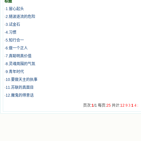
标题
·
1.留心起头
·
2.随波逐流的危险
·
3.试金石
·
4.习惯
·
5.知行合一
·
6.做一个正人
·
7.真聪明真价值
·
8.灵魂周围的气氛
·
9.青年时代
·
10.要做天主的执事
·
11.苏联的真面目
·
12.魔鬼的得意话
页次:
1
/1 每页:
25
共计:
12
9
3
1
4
: