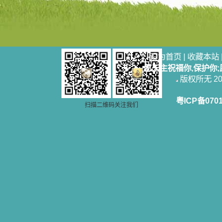
奋啊！当我读到他们为主而受人逼
迫、凌辱，为将福音广传而被人追杀
时，我为他们的在天之灵祈祷，我哭
着，为自已的同胞带给他们的苦难而
哀号。我一遍遍地重读那一行行被我
的斑斑泪痕弄得模糊不清的字句，那
些被主的爱火所燃烧而离开家乡来到
设为首页
|
收藏本站
中国的传教士，我多么爱你们啊！我
愿天主祝福你,保护你
心中流淌着多少感激的泪水。 他
版权所无 2006
们受苦却觉得喜乐，因为他们爱主，
他们感到能为主受一点苦是多么喜乐
的事。他们受苦时仍在唱着感谢的
粤ICP备070
扫描二维码关注我们
歌，因他们无法不称颂主，因主使他
们的心灵洋溢了快乐；他们激发了我
内心神圣的热情，在我的心灵深处燃
烧起一股无法扑灭的火焰，他们那强
有力的言行激励我向前。 我一面
读，一面想过着他们这样圣善的生
活，也立志不在这虚幻的尘世中寻求
安慰。我一读就是几个钟头，累了就
望着书上的圣像沉思默想。啊，当我
想到我有一天还要见到他们，亲耳聆
听他们的教诲，伴随在他们的身边，
和他们一起赞颂吾主，想到那使我欣
喜欢乐的甜蜜的相会，这世界对于我