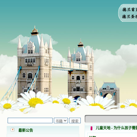
小德兰爱心书屋最新公告 有一天，我
做了一个奇怪的梦，至今让我难忘。
梦中，我看到一本打开的用石头做的
书，我用舌头去舔它，觉得有一种甜
儿童天地 - 为什么孩子
最新公告
味，我就更用力去舔，最后从这本书