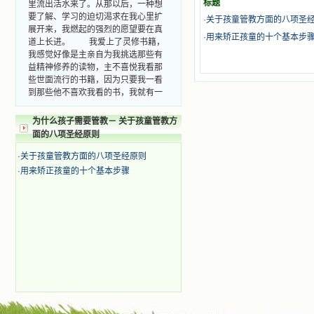
里流出活水来了。从那以后，一种想
标题
要了解、学习的迫切渴求在我心里扩
·
关于孩童管教方面的八项圣
展开来，我燃起的强烈的愿望要在真
·
用来矫正孩童的十个基本步
道上长进。 我爱上了灵修书籍，
我感觉好像是主亲自为我挑选那些有
益精神修养的读物，主不喜悦我看那
些世面流行的书籍，因为只要我一看
到那些他不喜欢我看的书，我就有一
种厌恶的感觉。主保守我，那样细心
地防护着我，从那以后我从未读过一
为什么孩子需要管教－ 关于孩童管教方
本不良的书籍。 善良的书使人向
面的八项圣经原则
善，这些圣人的作品，渐渐地印在了
我的脑子里。读这些圣书时，我思潮
·
关于孩童管教方面的八项圣经原则
汹涌起伏，欣喜不能自已。书中谈到
·
用来矫正孩童的十个基本步骤
这些圣人们如何在与主的交往中得到
灵命的更新，德行的馨香如何上达天
庭。啊，在这世上曾住过那么多热心
的圣人，为了传播福音，他们告别亲
人，舍下了他们手中的一切，轻快地
踏上了异国他乡，到没有人知道真神
的世界里去。啊，若不是主的引领，
我可能到死还不认识他们呢！ 我
的心灵从主给我的这些圣人的言行中
选取了最美的色彩；当他们的一生在
我面前展开时，我是多么的惊奇、兴