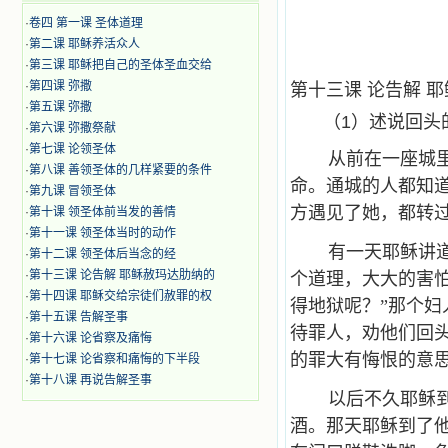
·
卷四 第一课 圣体道理
·
第二课 耶稣养活众人
·
第三课 耶稣把自己的圣体圣血交给
·
第四课 弥撒
第十三课 论告解 
·
第五课 弥撒
（1）述说回头
·
第六课 弥撒祭献
·
第七课 论领圣体
从前在一座城
·
第八课 善领圣体的几样紧要的条件
命。通城的人都知
·
第九课 冒领圣体
方遇见了她，都转
·
第十课 领圣体前当发的善情
·
第十一课 领圣体当时的动作
有一天耶稣讲
·
第十二课 领圣体后当念的经
·
第十三课 论告解 耶稣赦玛达肋纳的
个道理，大大的害
·
第十四课 耶稣交给宗徒们赦罪的权
得地狱呢？”那个
·
第十五课 告解圣事
待罪人，劝他们回
·
第十六课 论省察及痛悔
的罪大有悔恨的意思
·
第十七课 论省察和痛悔的下半段
·
第十八课 再说告解圣事
以后不久耶稣
酒。那天耶稣到了