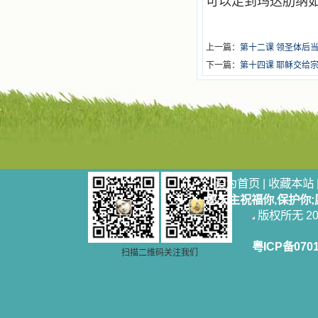
可以走到玛达肋纳
上一篇：
第十二课 领圣体后
下一篇：
第十四课 耶稣交给
设为首页
|
收藏本站
愿天主祝福你,保护你
版权所无 2006
粤ICP备070
扫描二维码关注我们