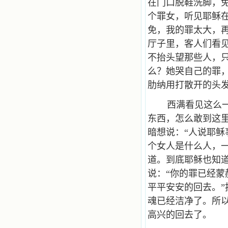
在门口脱鞋洗脚，
个罪女，听见耶稣
免，我的罪太大，
厅子里，客人们看见
不抬头望那些人，
么？她哭自己的罪
肋纳用打散开的头
西满看见这么
东西，怎么敢到这
暗想说：“人说耶
个女人是什么人，
道。到底耶稣也知
说：“你的罪已经蒙
平平安安的回去。
魂已经洁净了。所
高兴的回去了。