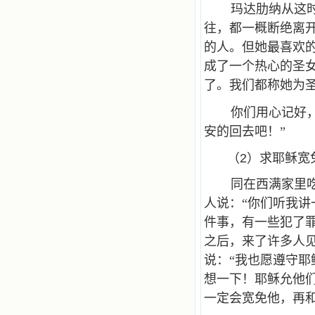
玛达肋纳从这
往，都一概断绝离
的人。但她最喜欢
成了一个热心的圣
了。我们都称她为
你们用心记好
安的回去吧！”
（2）求耶稣宽
同在西满家里
人说：“你们听我讲
件事，有一些犯了罪
之后，来了许多人
说：“我也愿遵守耶
想一下！耶稣允他
一定会宽免他，再