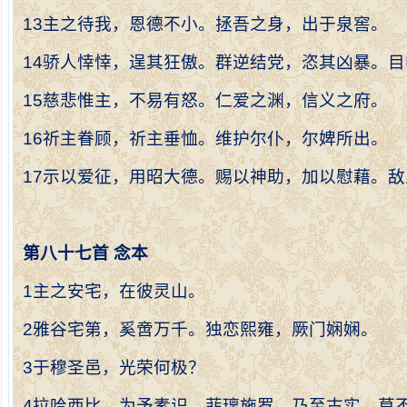
13
主之待我，恩德不小。拯吾之身，出于泉窖。
14
骄人悻悻，逞其狂傲。群逆结党，恣其凶暴。目
15
慈悲惟主，不易有怒。仁爱之渊，信义之府。
16
祈主眷顾，祈主垂恤。维护尔仆，尔婢所出。
17
示以爱征，用昭大德。赐以神助，加以慰藉。敌
第八十七首
念本
1
主之安宅，在彼灵山。
2
雅谷宅第，奚啻万千。独恋熙雍，厥门娴娴。
3
于穆圣邑，光荣何极？
4
拉哈西比，为予素识。菲璃施罗，乃至古实。莫