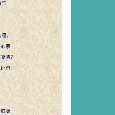
所忘。
其缰。
中心慕。
谁复睹？
绝邱墓。
塞脏腑。