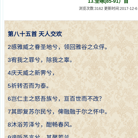
13.圣咏(85-91）首
浏览次数:3162 更新时间:2017-12-6
第八十五首
天人交欢
2
感雅威之眷圣地兮，领回雅谷之众俘。
3
宥我之罪兮，除我之辜。
4
庆天威之新霁兮，
5
祈转否而为泰。
6
岂仁主之怒吾族兮，亘百世而不改？
7
其即复苏尔民兮，俾融融于尔之怀中。
8
沐浴芳泽兮，酣畅春风。
9
谛听圣言兮，其馨若兰。