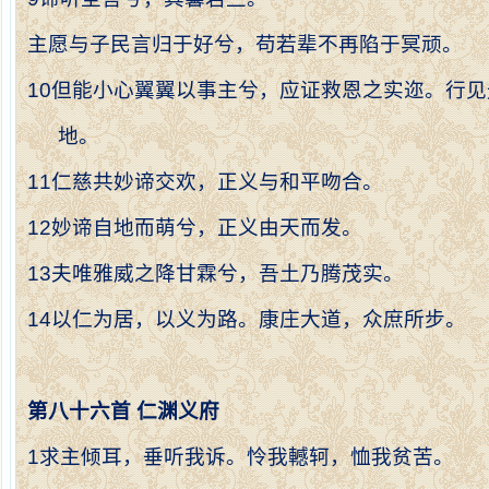
主愿与子民言归于好兮，苟若辈不再陷于冥顽。
10
但能小心翼翼以事主兮，应证救恩之实迩。行见
地。
11
仁慈共妙谛交欢，正义与和平吻合。
12
妙谛自地而萌兮，正义由天而发。
13
夫唯雅威之降甘霖兮，吾土乃腾茂实。
14
以仁为居，以义为路。康庄大道，众庶所步。
第八十六首
仁渊义府
1
求主倾耳，垂听我诉。怜我轗轲，恤我贫苦。