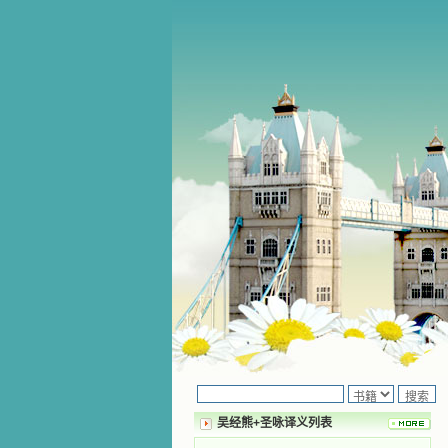
吴经熊+圣咏译义列表