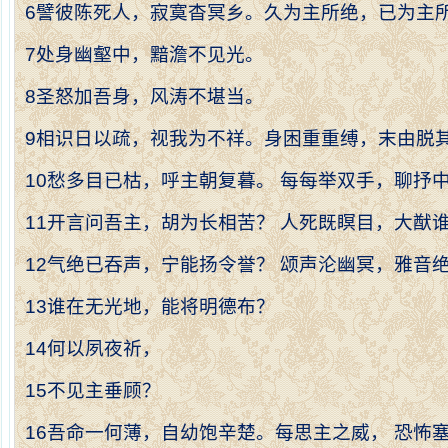
6
譬彼陈死人，寂寞杳冥乡。久为主所绝，已为主
7
处身幽壑中，黯澹不见光。
8
圣怒加吾身，风涛不堪当。
9
相识日以疏，视我为不祥。身困重重缚，末由脱
10
愁多目已枯，呼主朝复暮。
每每举双手，聊抒
11
开言问吾主，胡为长相苦？
人死既瞑目，大猷
12
气绝已吞声，宁能扬令誉？
颂声沦幽冥，雅音
13
谁在无光地，能将明德布？
14
何以夙夜祈，
15
不见主垂顾？
16
吾命一何薄，自幼饱辛楚。每思主之威，
恐怖