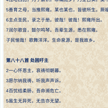
5
善育之母，当推熙雍。某也某也，皆彼所生。厥
6
主点圣民，录之于册。彼哉！彼哉！熙雍所出。
7
润尔歌音，鼓尔鸣琴。吾辈生源，悉在熙雍。
子民愉哉！歌舞洋洋。生命泉源，是我故乡。
第八十八首
处困吁主
2
一心怀恩主，哀祷彻朝暮。
3
愿尔纳我祷，听我声声诉。
4
百忧结柔肠，吾命濒危亡。
5
虽生无异死，无告亦无望。