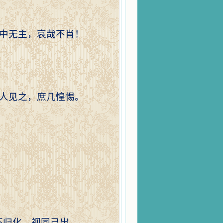
中无主，哀哉不肖！
人见之，庶几惶惕。
不归化，视同己出。