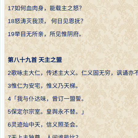
17
如何血肉身，能载主之怒？
18
怒涛灭我顶，
何日见恩抚？
19
举目无所亲，所见惟阴府。
第八十九首
天主之盟
2
歌咏主大仁，传述主大义。仁义固无穷，讽诵亦
3
惟仁为安宅，惟义乃天梯。
4
「我与仆达味，曾订一盟誓。
5
保定尔宗室。皇舆永不替。」
6
灵迹灿中天，信义照圣会。
7
天上主独尊，人间谁能比？