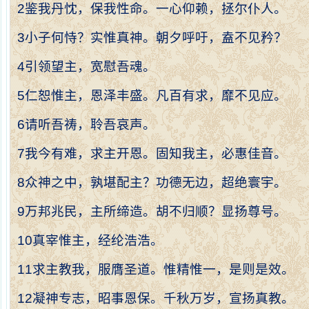
2
鉴我丹忱，保我性命。一心仰赖，拯尔仆人。
3
小子何恃？实惟真神。朝夕呼吁，盍不见矜？
4
引领望主，宽慰吾魂。
5
仁恕惟主，恩泽丰盛。凡百有求，靡不见应。
6
请听吾祷，聆吾哀声。
7
我今有难，求主开恩。固知我主，必惠佳音。
8
众神之中，孰堪配主？功德无边，超绝寰宇。
9
万邦兆民，主所缔造。胡不归顺？显扬尊号。
10
真宰惟主，经纶浩浩。
11
求主教我，服膺圣道。惟精惟一，是则是效。
12
凝神专志，昭事恩保。千秋万岁，宣扬真教。