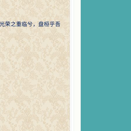
光荣之重临兮，盘桓乎吾