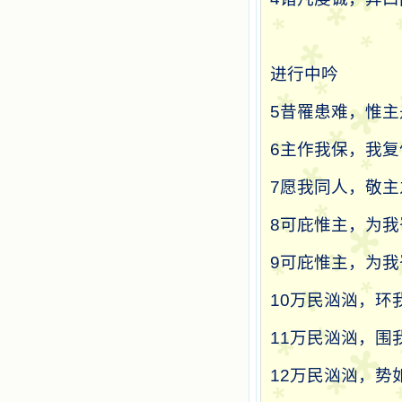
进行中吟
5
昔罹患难，惟主
6
主作我保，我复
7
愿我同人，敬主
8
可庇惟主，为我
9
可庇惟主，为我
10
万民汹汹，环
11
万民汹汹，围
12
万民汹汹，势