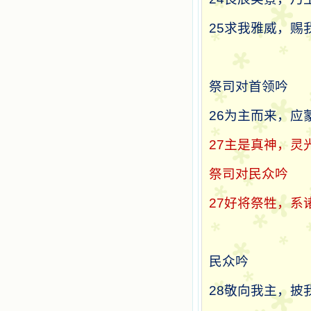
25
求我雅威，赐
祭司对首领吟
26
为主而来，应
27
主是真神，灵
祭司对民众吟
27
好将祭牲，系
民众吟
28
敬向我主，披