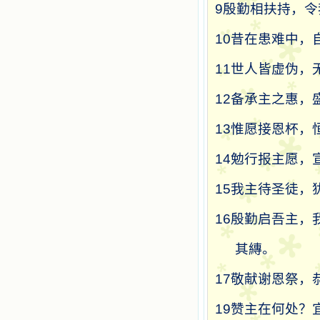
9
殷勤相扶持，令
10
昔在患难中，
11
世人皆虚伪，
12
备承主之惠，
13
惟愿接恩杯，
14
勉行报主愿，
15
我主待圣徒，
16
殷勤启吾主，
其縳。
17
敬献谢恩祭，
19
赞主在何处？