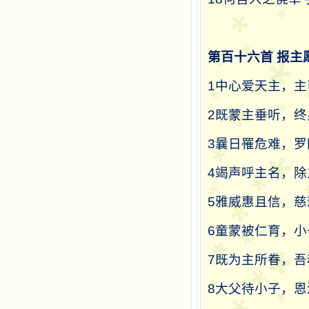
第百十六首
报主
1
中心爱天主，主
2
既蒙主垂听，终
3
曩日罹危难，罗
4
竭声呼主名，除
5
雅威惠且信，慈
6
童蒙被仁育，小
7
既为主所眷，吾
8
大父待小子，恩