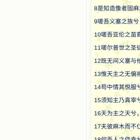
8
是知造像者固麻
9
嗟吾义塞之族兮
10
嗟吾亚伦之苗
11
嗟尔普世之圣
12
既无间义塞与
13
惟天主之无偏
14
苟中情其悦服
15
须知主乃真宰
16
天为主之天兮
17
夫彼麻木而不
18
何吾人之侥幸