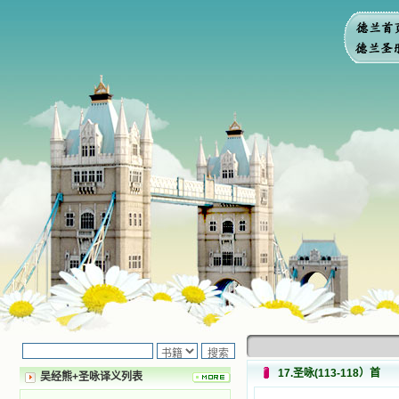
17.圣咏(113-118）首
吴经熊+圣咏译义列表