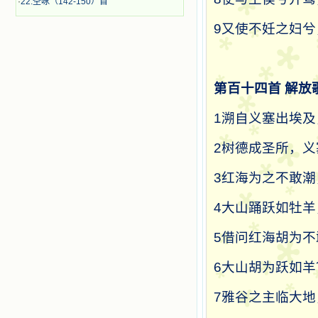
·
22.圣咏（142-150）首
9
又使不妊之妇兮
第百十四首
解放
1
溯自义塞出埃及
2
树德成圣所，义
3
红海为之不敢潮
4
大山踊跃如牡羊
5
借问红海胡为不
6
大山胡为跃如羊
7
雅谷之主临大地