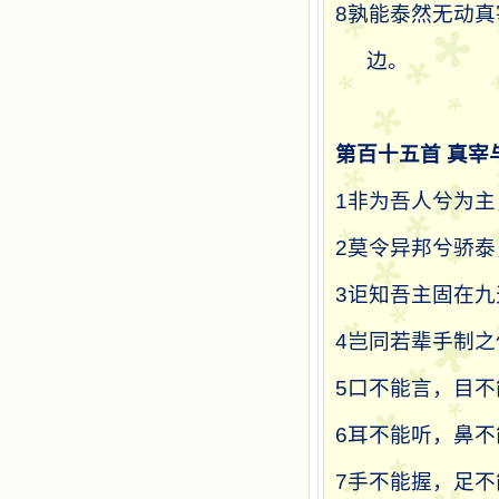
8
孰能泰然无动真
边。
第百十五首
真宰
1
非为吾人兮为主
2
莫令异邦兮骄泰
3
讵知吾主固在九
4
岂同若辈手制之
5
口不能言，目不
6
耳不能听，鼻不
7
手不能握，足不