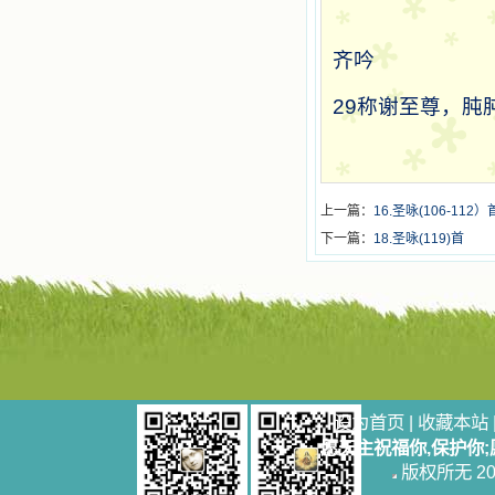
齐吟
29
称谢至尊，肫
上一篇：
16.圣咏(106-112）
下一篇：
18.圣咏(119)首
设为首页
|
收藏本站
愿天主祝福你,保护你
版权所无 2006