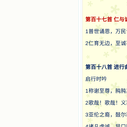
第百十七首
仁与
1
普世诵恩，万民
2
仁育无边，至诚
第百十八首
进行
启行时吟
1
称谢至尊，肫肫
2
歌哉！歌哉！义
3
亚伦之裔，鼓尔
4
诸凡虔诚，异口