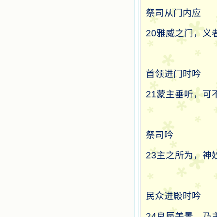
祭司从门内应
20
雅威之门，义
首领进门时吟
21
蒙主垂听，可
祭司吟
23
主之所为，神
民众进殿时吟
24
良辰美景，乃