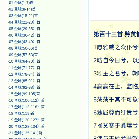
·
01.圣咏(1-7)首
·
02.圣咏(8-14)首
·
03.圣咏(15-21)首
·
04.圣咏(22-28）首
·
05.圣咏(29-35）首
第百十三首
矜贫
·
06.圣咏(36-42）首
·
07.圣咏(43-49）首
1
愿雅威之众仆兮
·
08.圣咏(50-56)首
·
09.圣咏(57-63)首
2
昉自今日兮，以
·
10.圣咏(64-70）首
·
11.圣咏(71-77）首
3
颂主之名兮，朝
·
12.圣咏(78-84）首
·
13.圣咏(85-91）首
4
高高在上，监临
·
14.圣咏(92-98）首
·
15.圣咏(99-105)首
5
荡荡乎其不可象
·
16.圣咏(106-112）首
·
17.圣咏(113-118）首
6
独屈尊而纡贵兮
·
18.圣咏(119)首
·
19.圣咏(120-127）首
7
拯贫寒于粪壤兮
·
20.圣咏(128-134）首
·
21.圣咏(135-141)首
8
使与王侯兮并驾