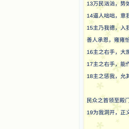
13
万民汹汹，势
14
逼人咄咄，意
15
主乃我德，入
善人承恩，雍雍
16
主之右手，大
17
主之右手，能
18
主之惩我，允
民众之首领至殿
19
为我洞开，正