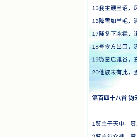
15
我主颁圣诏，
16
降雪如羊毛，
17
隆冬下冰雹，
18
号令方出口，
19
微意启雅谷，
20
他族未有此，
第百四十八首
钧
1
赞主于天中，赞
2
赞主尔众神，赞