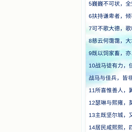
5
巍巍不可状，全
6
扶持谦卑者，倾
7
可不歌大德，歌
8
慈云何霭霭，大
9
既以饲家畜，亦
10
战马徒有力，
战马与佳兵，皆
11
所喜惟善人，
12
瑟琳与熙雍，
13
主既坚尔城，
14
居民咸熙熙，