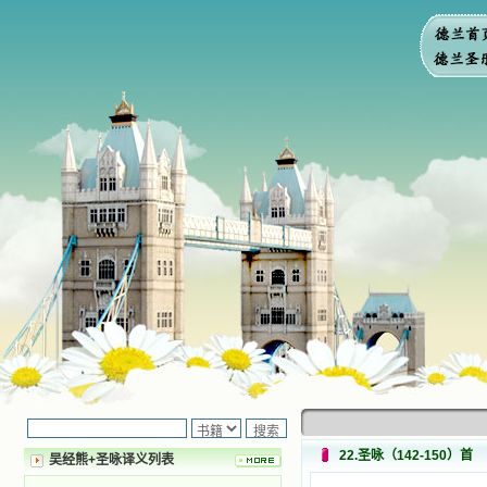
22.圣咏（142-150）首
吴经熊+圣咏译义列表