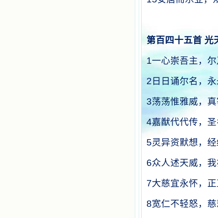
第百四十五首
光
1
一心崇吾主，尔
2
日日诵尔名，永
3
荡荡惟雅威，真
4
嘉猷代代传，圣
5
灵异资默想，经
6
众人述天威，我
7
大慈宜永怀，正
8
宽仁不轻怒，慈