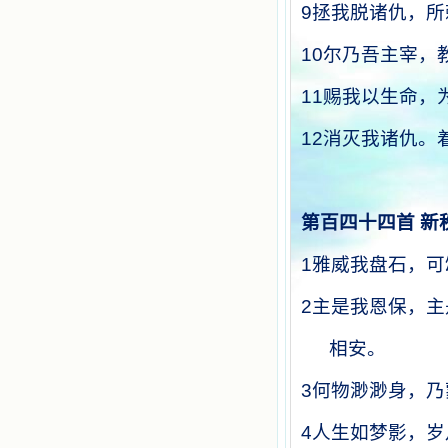
9
拯我脱诸仇，所
10
尔乃吾主宰，
11
赐我以生命，
12
消灭我诸仇。
第百四十四首
新
1
雅威我盘石，可
2
主是我恩保，主
相安。
3
何物渺渺身，乃
4
人生如梦影，岁