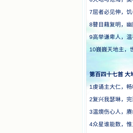
7
屈者必见伸，饥
8
瞽目藉复明，幽
9
高举谦卑人，温
10
巍巍天地主，
第百四十七首
大
1
虔诵主大仁，畅
2
复兴我瑟琳，完
3
温燠伤心人，赓
4
众星谁能数，惟