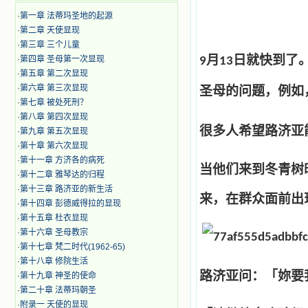
·
第一章 法蒂玛圣地的起源
·
第二章 天使显现
·
第三章 三个儿童
月
日就快到了
·
第四章 圣母第一次显现
9
13
·
第五章 第二次显现
·
第六章 第三次显现
圣母的问题，例如
·
第七章 被处死刑？
·
第八章 第四次显现
很多人希望路济亚
·
第九章 第五次显现
·
第十章 第六次显现
·
第十一章 方济各的病死
当他们来到冬青树
·
第十二章 雅琴达的归程
·
第十三章 路济亚的新生活
来，在群众面前出
·
第十四章 彭德威得拉的显现
·
第十五章 杜衣显现
·
第十六章 圣母教宗
·
第十七章 梵二时代(1962-65)
·
第十八章 修院生活
路济亚问：「妳要
·
第十九章 神圣的使命
·
第二十章 法蒂玛朝圣
·
附录一 天使的显现