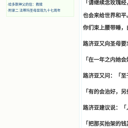
「请继续念玫瑰经
·
给多默神父的信：救赎
·
附录二 法蒂玛圣母显现九十七周年
也会来给世界和平
你们束上腰带睡，
路济亚又向圣母要
「在一年之内她会
路济亚又问：「至
「有的会治好，另
路济亚建议说：「
「把那买抬架的钱