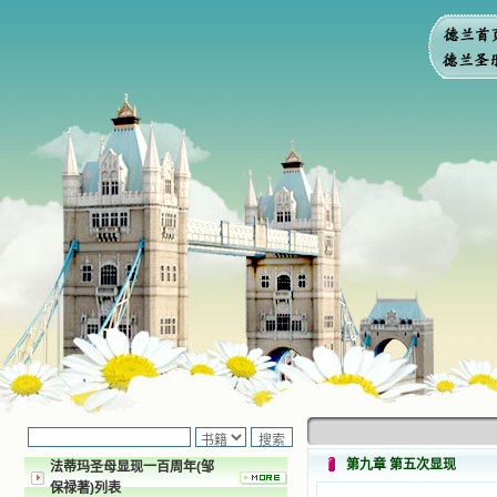
第九章 第五次显现
法蒂玛圣母显现一百周年(邹
保禄著)列表