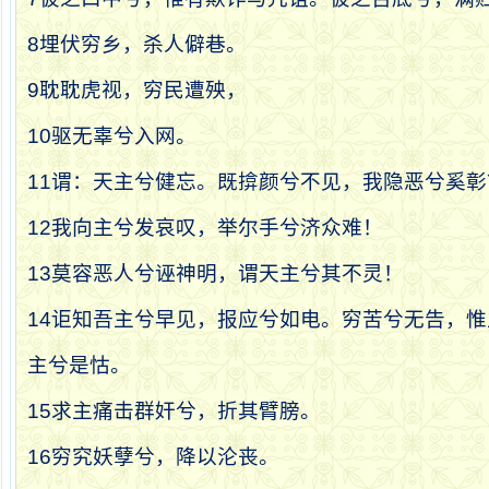
8
埋伏穷乡，杀人僻巷。
9
耽耽虎视，穷民遭殃，
10
驱无辜兮入网。
11
谓：天主兮健忘。既揜颜兮不见，我隐恶兮奚彰
12
我向主兮发哀叹，举尔手兮济众难！
13
莫容恶人兮诬神明，谓天主兮其不灵！
14
讵知吾主兮早见，报应兮如电。
穷苦兮无告，惟
主兮是怙。
15
求主痛击群奸兮，折其臂膀。
16
穷究妖孽兮，降以沦丧。