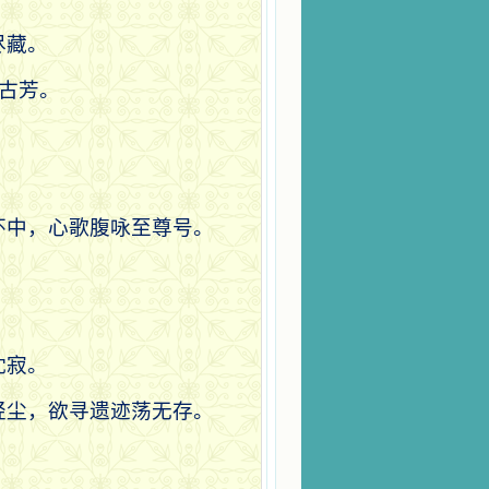
尽藏。
古芳。
怀中，心歌腹咏至尊号。
沈寂。
轻尘，欲寻遗迹荡无存。