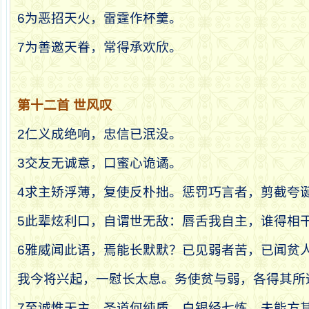
6
为恶招天火，雷霆作杯羹。
7
为善邀天眷，常得承欢欣。
第十二首
世风叹
2
仁义成绝响，忠信已泯没。
3
交友无诚意，口蜜心诡谲。
4
求主矫浮薄，复使反朴拙。惩罚巧言者，剪截夸
5
此辈炫利口，自谓世无敌：唇舌我自主，谁得相
6
雅威闻此语，焉能长默默？已见弱者苦，已闻贫
我今将兴起，一慰长太息。务使贫与弱，各得其所
7
至诚惟天主，圣道何纯质。白银经七炼，未能方