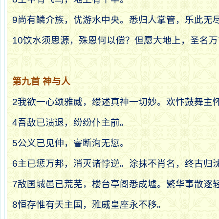
9
尚有鳞介族，优游水中央。悉归人掌管，乐此无
10
饮水须思源，殊恩何以偿？但愿大地上，圣名万
第九首
神与人
2
我欲一心颂雅威，缕述真神一切妙。欢忭鼓舞主
4
吾敌已溃退，纷纷仆主前。
5
公义已见伸，睿断洵无愆。
6
主已惩万邦，消灭诸悖逆。涂抹不肖名，终古归
7
敌国城邑已荒芜，楼台亭阁悉成墟。繁华事散逐
8
恒存惟有天主国，雅威皇座永不移。