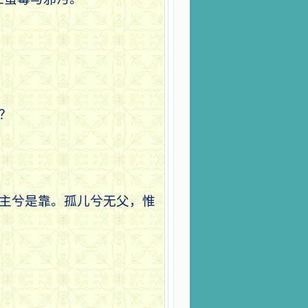
？
主兮是靠。孤儿兮无父，惟