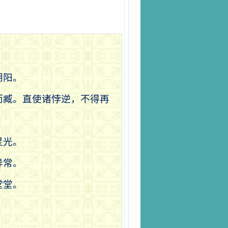
阴阳。
而臧。直使诸悖逆，不得再
灵光。
异常。
堂堂。