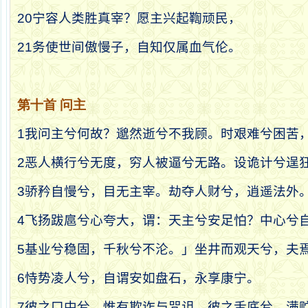
20
宁容人类胜真宰？愿主兴起鞫顽民，
21
务使世间傲慢子，自知仅属血气伦。
第十首
问主
1
我问主兮何故？邈然逝兮不我顾。时艰难兮困苦
2
恶人横行兮无度，穷人被逼兮无路。设诡计兮逞
3
骄矜自慢兮，目无主宰。劫夺人财兮，逍遥法外
4
飞扬跋扈兮心夸大，谓：天主兮安足怕？中心兮
5
基业兮稳固，千秋兮不沦。」坐井而观天兮，夫
6
恃势凌人兮，自谓安如盘石，永享康宁。
7
彼之口中兮，惟有欺诈与咒诅。彼之舌底兮，满