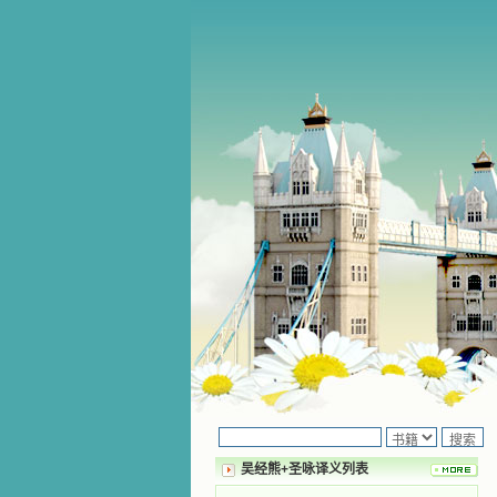
吴经熊+圣咏译义列表