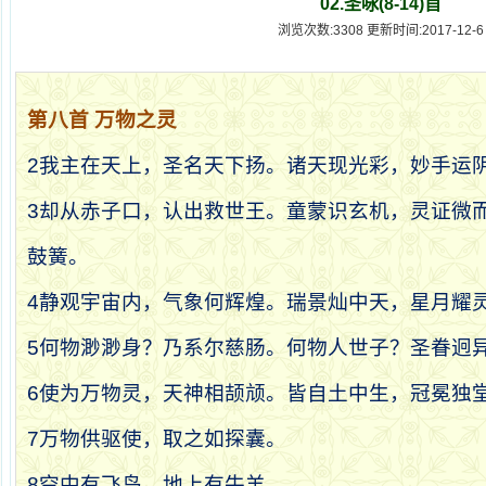
02.圣咏(8-14)首
浏览次数:3308 更新时间:2017-12-6
第八首
万物之灵
2
我主在天上，圣名天下扬。诸天现光彩，妙手运
3
却从赤子口，认出救世王。童蒙识玄机，灵证微
鼓簧。
4
静观宇宙内，气象何辉煌。瑞景灿中天，星月耀
5
何物渺渺身？乃系尔慈肠。何物人世子？圣眷迥
6
使为万物灵，天神相颉颃。皆自土中生，冠冕独
7
万物供驱使，取之如探囊。
8
空中有飞鸟，地上有牛羊。