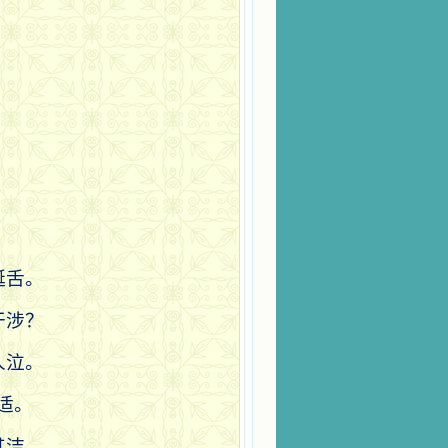
诞舌。
干涉？
人泣。
适。
其洁。