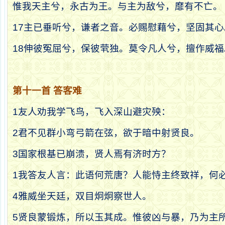
惟我天主兮，永古为王。与主为敌兮，靡有不亡。
17
主已垂听兮，谦者之音。必赐慰藉兮，坚固其心
18
伸彼冤屈兮，保彼茕独。莫令凡人兮，擅作威福
第十一首
答客难
1
友人劝我学飞鸟，飞入深山避灾殃：
2
君不见群小弯弓箭在弦，欲于暗中射贤良。
3
国家根基已崩溃，贤人焉有济时方？
1
我答友人言：此语何荒唐？人能恃主终致祥，何
4
雅威坐天廷，双目炯炯察世人。
5
贤良蒙锻炼，所以玉其成。惟彼凶与暴，乃为主