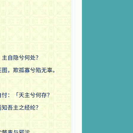
，主自隐兮何处？
狂图，欺孤寡兮陷无辜。
。
自忖：「天主兮何存？
焉知吾主之经纶？
贮螫毒与邪污。