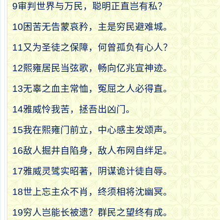
9
审判世界与万民，聪明正直岂有私？
10
困苦无告蒙哀矜，主是穷民避难城。
11
又为圣徒之保障，何曾孤负有心人？
12
熙雍居民当弦歌，畅向亿兆宣神迹。
13
无辜之血主常恤，冤屈之人必得直。
14
雅威怜我苦，拯吾出凶门。
15
我在熙雍门前立，中心感主发颂声。
16
敌人掘井自陷身，敌人布网自绊足。
17
雅威灵骘实昭著，阴谋诡计徒自辱。
18
世上忘主众不肖，终须相将沈幽冥。
19
穷人岂能长被遗？群民之望终有成。