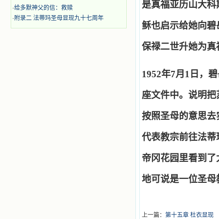
是真福亚历山大科斯
·
给多默神父的信：救赎
·
附录二 法蒂玛圣母显现九十七周年
稣也启示给她向碧岳
保禄二世升她为真
1952
年7月1日，
座文件中。说明把
按照圣母的意思去实
代表教宗前往法蒂
帝冈花园里看到了太
地可说是一位圣母
上一篇：
第十五章 杜衣显现