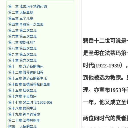
·
第一章 法蒂玛圣地的起源
·
第二章 天使显现
·
第三章 三个儿童
·
第四章 圣母第一次显现
·
第五章 第二次显现
·
第六章 第三次显现
碧岳十二世可说是一
·
第七章 被处死刑？
·
第八章 第四次显现
是圣母在法蒂玛第
·
第九章 第五次显现
·
第十章 第六次显现
时代(1922-19
·
第十一章 方济各的病死
·
第十二章 雅琴达的归程
到他被选为教宗。即
·
第十三章 路济亚的新生活
·
第十四章 彭德威得拉的显现
理。亦宣布1953
·
第十五章 杜衣显现
·
第十六章 圣母教宗
一年，他又成立圣母
·
第十七章 梵二时代(1962-65)
·
第十八章 修院生活
·
第十九章 神圣的使命
两位同时代的贤者
·
第二十章 法蒂玛朝圣
·
附录一 天使的显现