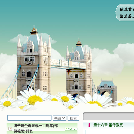
第十六章 圣母教宗
法蒂玛圣母显现一百周年(邹
保禄著)列表