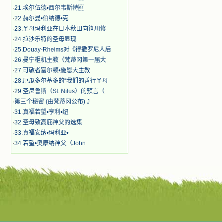
·
21.埃尔伍德•西尔韦斯特
·
22.赫尔曼•伯纳德•克
·
23.圣母玛利亚在日本秋田向笹川修
·
24.拉沙乐特的圣母显现
·
25.Douay-Rheims对《得撒罗尼人后
·
26.曼宁枢机主教（梵蒂冈第一届大
·
27.可敬者富尔顿•施恩大主教
·
28.厄瓜多尔基多的“我们的善行圣母
·
29.圣尼鲁斯（St. Nilus）的预言（
·
第三个秘密 (由梵蒂冈公布) J
·
31.真福若望•亨利•纽
·
32.圣母致高庇神父的选集
·
33.真福安纳•玛利亚•
·
34.若望•奥康纳神父（John