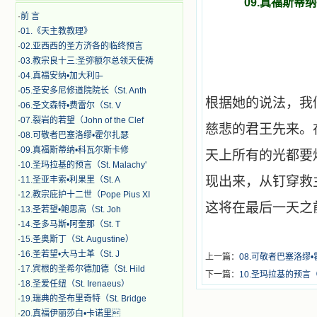
09.真福斯蒂纳•科
·
前 言
·
01.《天主教教理》
·
02.亚西西的圣方济各的临终预言
·
03.教宗良十三:圣弥额尔总领天使祷
·
04.真福安纳•加大利纳̶
·
05.圣安多尼修道院院长（St. Anth
根据她的说法，我
·
06.圣文森特•费雷尔（St. V
·
07.裂岩的若望（John of the Clef
慈悲的君王先来。
·
08.可敬者巴塞洛缪•霍尔扎瑟
·
09.真福斯蒂纳•科瓦尔斯卡修
天上所有的光都要
·
10.圣玛拉基的预言（St. Malachy'
现出来，从钉穿救
·
11.圣亚丰索•利果里（St. A
·
12.教宗庇护十二世（Pope Pius XI
这将在最后一天之
·
13.圣若望•鲍思高（St. Joh
·
14.圣多马斯•阿奎那（St. T
·
15.圣奥斯丁（St. Augustine）
·
16.圣若望•大马士革（St. J
上一篇：
08.可敬者巴塞洛缪•霍尔扎
·
17.宾根的圣希尔德加德（St. Hild
下一篇：
10.圣玛拉基的预言（St.
·
18.圣爱任纽（St. Irenaeus）
·
19.瑞典的圣布里奇特（St. Bridge
·
20.真福伊丽莎白•卡诺里