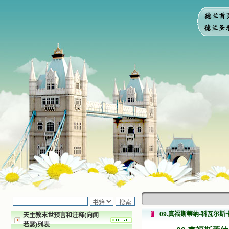
09.真福斯蒂纳•科瓦尔斯卡修女（
天主教末世预言和注释(向闻
若瑟)列表