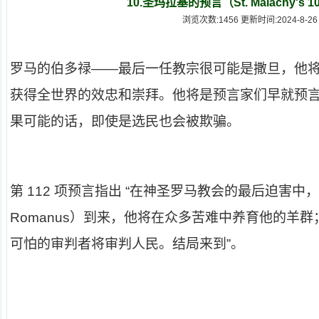
10.圣玛拉基的预言（St. Malachy's 10
浏览次数:1456 更新时间:2024-8-26
罗马的伯多禄——最后一任教宗很可能是撒旦，他
获得全世界的效忠和崇拜。他将是预言家们早就预
果可能的话，即使是选民也会被欺骗。
第 112 项预言指出 “在神圣罗马教会的最后迫害中，
Romanus）到来，他将在众多苦难中养育他的羊
可怕的审判者将审判人民。结局来到”。