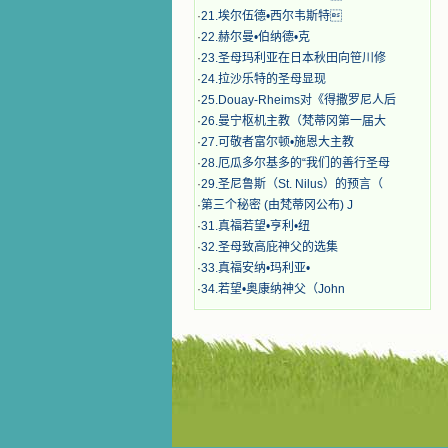
·
21.埃尔伍德•西尔韦斯特
·
22.赫尔曼•伯纳德•克
·
23.圣母玛利亚在日本秋田向笹川修
·
24.拉沙乐特的圣母显现
·
25.Douay-Rheims对《得撒罗尼人后
·
26.曼宁枢机主教（梵蒂冈第一届大
·
27.可敬者富尔顿•施恩大主教
·
28.厄瓜多尔基多的“我们的善行圣母
·
29.圣尼鲁斯（St. Nilus）的预言（
·
第三个秘密 (由梵蒂冈公布) J
·
31.真福若望•亨利•纽
·
32.圣母致高庇神父的选集
·
33.真福安纳•玛利亚•
·
34.若望•奥康纳神父（John