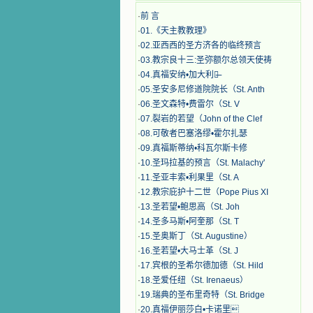
·
前 言
·
01.《天主教教理》
·
02.亚西西的圣方济各的临终预言
·
03.教宗良十三:圣弥额尔总领天使祷
·
04.真福安纳•加大利纳̶
·
05.圣安多尼修道院院长（St. Anth
·
06.圣文森特•费雷尔（St. V
·
07.裂岩的若望（John of the Clef
·
08.可敬者巴塞洛缪•霍尔扎瑟
·
09.真福斯蒂纳•科瓦尔斯卡修
·
10.圣玛拉基的预言（St. Malachy'
·
11.圣亚丰索•利果里（St. A
·
12.教宗庇护十二世（Pope Pius XI
·
13.圣若望•鲍思高（St. Joh
·
14.圣多马斯•阿奎那（St. T
·
15.圣奥斯丁（St. Augustine）
·
16.圣若望•大马士革（St. J
·
17.宾根的圣希尔德加德（St. Hild
·
18.圣爱任纽（St. Irenaeus）
·
19.瑞典的圣布里奇特（St. Bridge
·
20.真福伊丽莎白•卡诺里