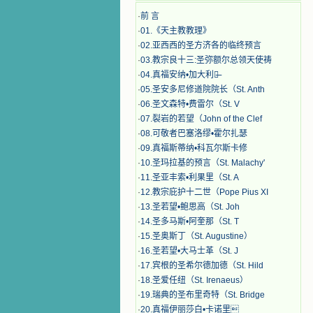
·
前 言
·
01.《天主教教理》
·
02.亚西西的圣方济各的临终预言
·
03.教宗良十三:圣弥额尔总领天使祷
·
04.真福安纳•加大利纳̶
·
05.圣安多尼修道院院长（St. Anth
·
06.圣文森特•费雷尔（St. V
·
07.裂岩的若望（John of the Clef
·
08.可敬者巴塞洛缪•霍尔扎瑟
·
09.真福斯蒂纳•科瓦尔斯卡修
·
10.圣玛拉基的预言（St. Malachy'
·
11.圣亚丰索•利果里（St. A
·
12.教宗庇护十二世（Pope Pius XI
·
13.圣若望•鲍思高（St. Joh
·
14.圣多马斯•阿奎那（St. T
·
15.圣奥斯丁（St. Augustine）
·
16.圣若望•大马士革（St. J
·
17.宾根的圣希尔德加德（St. Hild
·
18.圣爱任纽（St. Irenaeus）
·
19.瑞典的圣布里奇特（St. Bridge
·
20.真福伊丽莎白•卡诺里