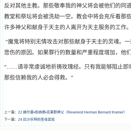
反对其他主教。那些敬奉我的神父将会被他们的同
教堂和祭坛将会被洗劫一空。教会中将会充斥着那
许多神父和献身于天主的人离开为天主服务的工作
“魔鬼将特别无情攻击对那些献身于天主的灵魂。
悲伤的原因。如果罪行的数量和严重程度增加，他们
“……请非常虔诚地祈祷玫瑰经。只有我能够阻止即
那些信赖我的人必会得救。”
上一篇：
22.赫尔曼•伯纳德•克莱默神父（Reverend Herman Bernard Kramer）
下一篇：
24.拉沙乐特的圣母显现