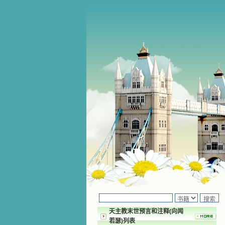
天主教末世预言和注释(向闻
若瑟)列表