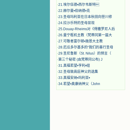
·
21.埃尔伍德•西尔韦斯特
·
22.赫尔曼•伯纳德•克
·
23.圣母玛利亚在日本秋田向笹川修
·
24.拉沙乐特的圣母显现
·
25.Douay-Rheims对《得撒罗尼人后
·
26.曼宁枢机主教（梵蒂冈第一届大
·
27.可敬者富尔顿•施恩大主教
·
28.厄瓜多尔基多的“我们的善行圣母
·
29.圣尼鲁斯（St. Nilus）的预言（
·
第三个秘密 (由梵蒂冈公布) J
·
31.真福若望•亨利•纽
·
32.圣母致高庇神父的选集
·
33.真福安纳•玛利亚•
·
34.若望•奥康纳神父（John