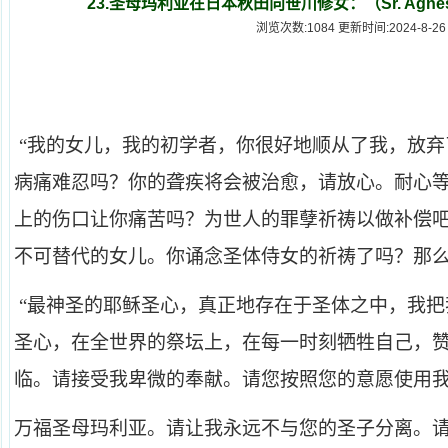
23.圣母玛利亚在日本秋田向笹川修女：（Sr. Agnes
浏览次数:1084 更新时间:2024-8-26
“我的女儿，我的初学者，你很好地顺从了我，放
病痛难忍吗？你的聋疾将会被治愈，请放心。耐心
上的伤口让你痛苦吗？为世人的罪孽祈祷以做补偿
不可替代的女儿。你诵念圣体侍女的祈祷了吗？那
“最神圣的耶稣圣心，真正地存在于圣体之中，我
圣心，在全世界的祭坛上，在每一时刻牺牲自己，
临。请接受我卑微的奉献。请您按照您的意愿使用
万福圣母玛利亚。请让我永远不与您的圣子分离。