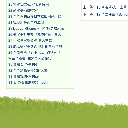
·
21.埃尔伍德•西尔韦斯特
上一篇：
16.圣若望•大马士革（St
·
22.赫尔曼•伯纳德•克
下一篇：
18.圣爱任纽（St. Ire
·
23.圣母玛利亚在日本秋田向笹川修
·
24.拉沙乐特的圣母显现
·
25.Douay-Rheims对《得撒罗尼人后
·
26.曼宁枢机主教（梵蒂冈第一届大
·
27.可敬者富尔顿•施恩大主教
·
28.厄瓜多尔基多的“我们的善行圣母
·
29.圣尼鲁斯（St. Nilus）的预言（
·
第三个秘密 (由梵蒂冈公布) J
·
31.真福若望•亨利•纽
·
32.圣母致高庇神父的选集
·
33.真福安纳•玛利亚•
·
34.若望•奥康纳神父（John