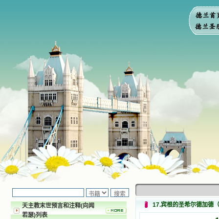
17.宾根的圣希尔德加德（St. H
天主教末世预言和注释(向闻
若瑟)列表