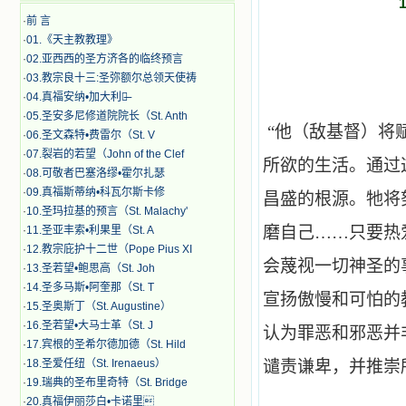
·
前 言
·
01.《天主教教理》
·
02.亚西西的圣方济各的临终预言
·
03.教宗良十三:圣弥额尔总领天使祷
·
04.真福安纳•加大利纳̶
·
05.圣安多尼修道院院长（St. Anth
“他（敌基督）将
·
06.圣文森特•费雷尔（St. V
·
07.裂岩的若望（John of the Clef
所欲的生活。通过
·
08.可敬者巴塞洛缪•霍尔扎瑟
·
09.真福斯蒂纳•科瓦尔斯卡修
昌盛的根源。牠将
·
10.圣玛拉基的预言（St. Malachy'
磨自己……只要热
·
11.圣亚丰索•利果里（St. A
·
12.教宗庇护十二世（Pope Pius XI
会蔑视一切神圣的
·
13.圣若望•鲍思高（St. Joh
·
14.圣多马斯•阿奎那（St. T
宣扬傲慢和可怕的
·
15.圣奥斯丁（St. Augustine）
·
16.圣若望•大马士革（St. J
认为罪恶和邪恶并
·
17.宾根的圣希尔德加德（St. Hild
·
18.圣爱任纽（St. Irenaeus）
谴责谦卑，并推崇
·
19.瑞典的圣布里奇特（St. Bridge
·
20.真福伊丽莎白•卡诺里