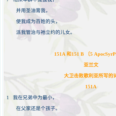
并用圣油膏我，
使我成为百姓的头，
派我管治与
祂
立约的儿女。
151A
和
151 B
〔
5 ApocSyrPs
亚兰文
大卫击败歌利亚所写的
151A
1
我在兄弟中为最小，
在父家还是个孩子。