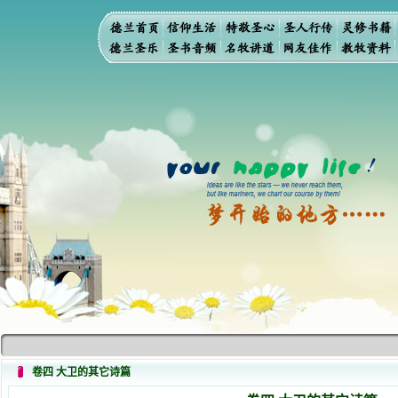
卷四 大卫的其它诗篇