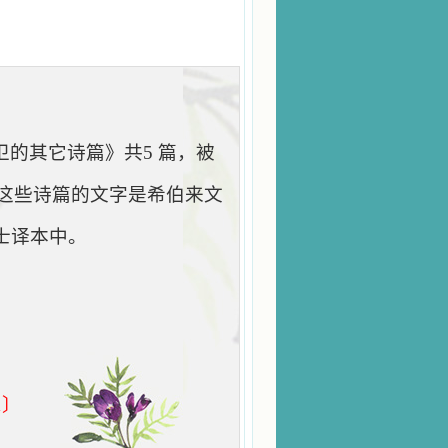
卫的其它诗篇》共
5
篇，被
这些诗篇的文字是希伯来文
士译本中。
1
〕