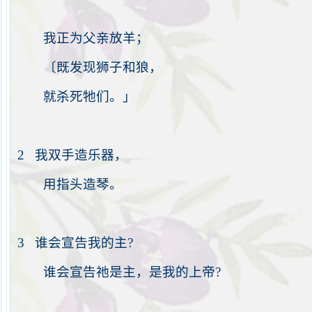
我正为父亲放羊；
〔既发现狮子和狼，
就杀死
牠
们。」
2
我双手造乐器，
用指头造琴。
3
谁会宣告我的主
?
谁会宣告
祂
是主，是我的上帝
?