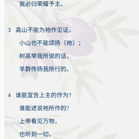
我必归荣耀予主。
3
高山不能为
祂
作见证，
小山也不能颂扬〔
祂
〕；
树高举我所说的话，
羊群传扬我所行的。
4
谁能宣告上主的作为
?
谁能述说
祂
所作的
?
上帝看见万物，
也听到一切。