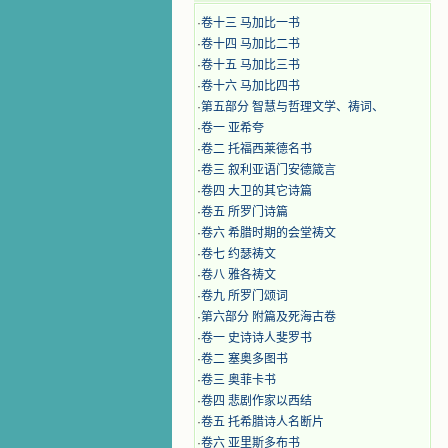
·
卷十三 马加比一书
·
卷十四 马加比二书
·
卷十五 马加比三书
·
卷十六 马加比四书
·
第五部分 智慧与哲理文学、祷词、
·
卷一 亚希夸
·
卷二 托福西莱德名书
·
卷三 叙利亚语门安德箴言
·
卷四 大卫的其它诗篇
·
卷五 所罗门诗篇
·
卷六 希腊时期的会堂祷文
·
卷七 约瑟祷文
·
卷八 雅各祷文
·
卷九 所罗门颂词
·
第六部分 附篇及死海古卷
·
卷一 史诗诗人斐罗书
·
卷二 塞奥多图书
·
卷三 奥菲卡书
·
卷四 悲剧作家以西结
·
卷五 托希腊诗人名断片
·
卷六 亚里斯多布书