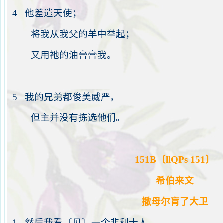
4
他差遣天使；
将我从我父的羊中举起；
又用
祂
的油膏膏我。
5
我的兄弟都俊美威严，
但主并没有拣选他们。
151B
〔
llQPs 151
〕
希伯来文
撒母尔肓了大卫
1
然后我看〔见〕一个非利士人，