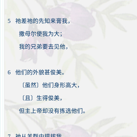
5
祂
差
祂
的先知来膏我，
撒母尔使我为大；
我的兄弟要去见他，
6
他们的外貌甚俊美。
〔虽然〕他们身形高大，
〔且〕生得俊美，
但主上帝却没有拣选他们。
7
祂
从羊群中提拔我，