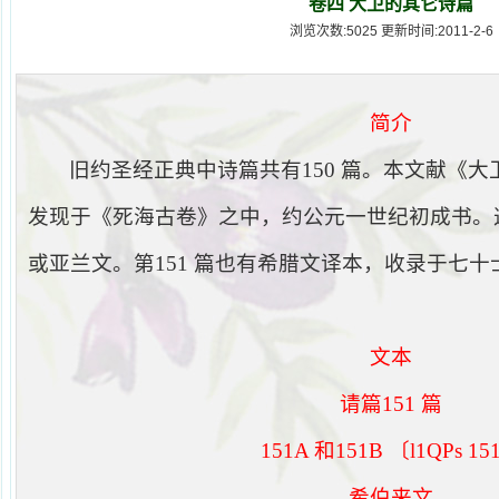
卷四 大卫的其它诗篇
浏览次数:5025 更新时间:2011-2-6
简介
旧约圣经正典中诗篇共有
150
篇。本文献《大
发现于《死海古卷》之中，约公元一世纪初成书。
或亚兰文。第
151
篇也有希腊文译本，收录于七十
文本
请篇
151
篇
151A
和
151B
〔
l1QPs 15
希伯来文