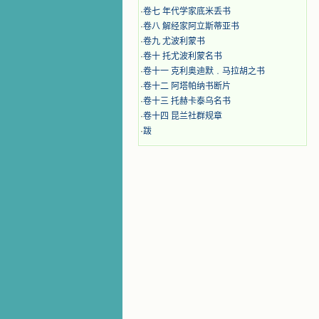
·
卷七 年代学家底米丢书
·
卷八 解经家阿立斯蒂亚书
·
卷九 尤波利蒙书
·
卷十 托尤波利蒙名书
·
卷十一 克利奥迪默﹒马拉胡之书
·
卷十二 阿塔帕纳书断片
·
卷十三 托赫卡泰乌名书
·
卷十四 昆兰社群规章
·
跋