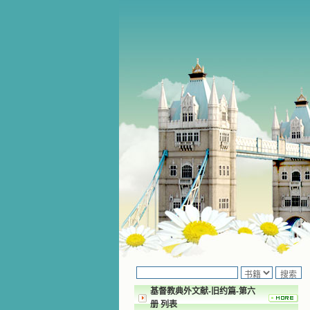
基督教典外文献-旧约篇-第六
册 列表