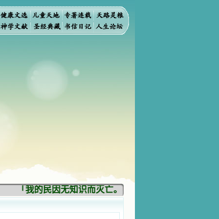
「我的民因无知识而灭亡。你弃掉知识，我也必弃掉你