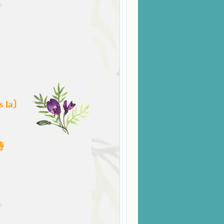
 la
〕
诗