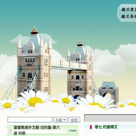
卷七 约瑟祷文
基督教典外文献-旧约篇-第六
册 列表