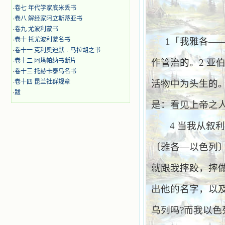
·
卷七 年代学家底米丢书
·
卷八 解经家阿立斯蒂亚书
·
卷九 尤波利蒙书
·
卷十 托尤波利蒙名书
1
「我雅各—
·
卷十一 克利奥迪默﹒马拉胡之书
·
卷十二 阿塔帕纳书断片
作管治的。
2
亚
·
卷十三 托赫卡泰乌名书
·
卷十四 昆兰社群规章
活物中为头生的
·
跋
是：看见上帝之
4
当我从叙
〔雅各—以色列
就跟我摔跤，摔
出他的名字，以
乌列吗
?
而我以色