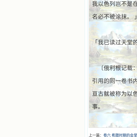
我以色列岂不是
名必不被涂抹。 
「我已读过天堂
〔俄利根记载
引用的同一卷书
亘古就被称为以
事。
上一篇：
卷六 希腊时期的会