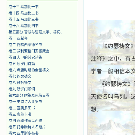
·
卷十三 马加比一书
·
卷十四 马加比二书
·
卷十五 马加比三书
·
卷十六 马加比四书
·
第五部分 智慧与哲理文学、祷词、
·
卷一 亚希夸
·
卷二 托福西莱德名书
《约瑟祷文
·
卷三 叙利亚语门安德箴言
·
卷四 大卫的其它诗篇
注释》之中。有
·
卷五 所罗门诗篇
·
卷六 希腊时期的会堂祷文
学者一般相信本
·
卷七 约瑟祷文
·
卷八 雅各祷文
《约瑟祷文》
·
卷九 所罗门颂词
·
第六部分 附篇及死海古卷
天使名叫乌列。
·
卷一 史诗诗人斐罗书
·
卷二 塞奥多图书
想。
·
卷三 奥菲卡书
·
卷四 悲剧作家以西结
·
卷五 托希腊诗人名断片
·
卷六 亚里斯多布书