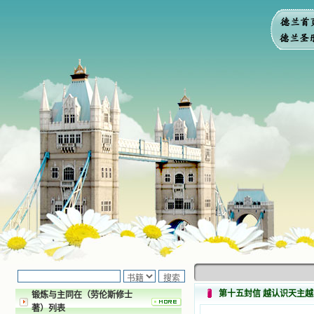
第十五封信 越认识天主
锻炼与主同在（劳伦斯修士
著）列表