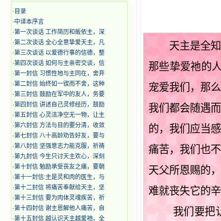
·
目录
·
中译本序言
·
第一次谈话 工作简历和皈依主，深
·
第二次谈话 全心全意挚爱天主，凡
天主是全
·
第三次谈话 以爱德行事的信德，整
·
第四次谈话 如何与主亲密交谈，信
那些挚爱祂的
·
第一封信 习惯性地与主同在，舍弃
·
第二封信 始终如一锲而不舍，这种
宠爱我们，那
·
第三封信 鼓励在军中的友人，务要
·
第四封信 讲述自己灵修经历，鼓励
我们都会随遇
·
第五封信 心灵洁净空无一物，让主
·
第六封信 方法与目的要分清，收敛
的，我们应当
·
第七封信 八十高龄劝告好友，要与
·
第八封信 坚强意志力能克服，祈祷
痛苦，我们也
·
第九封信 今生只讨天主欢心，深刻
·
第十封信 勉励承受丧友之痛，要朝
天父所恩赐的
·
第十一封信:主是灵和肉的医生，与
·
第十二封信 将痛苦奉献给天主，坚
难就丧失它的辛
·
第十三封信 要为肉体灵魂疾苦，祈
·
第十四封信 谢主恩解他人痛苦，自
我们要把认识
·
第十五封信 越认识天主越爱祂，全