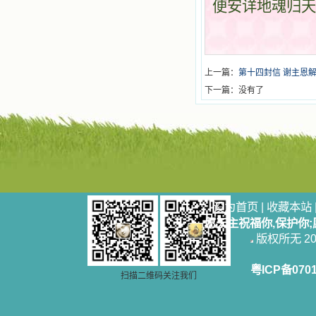
便安详地魂归天
上一篇：
第十四封信 谢主恩
下一篇：没有了
设为首页
|
收藏本站
愿天主祝福你,保护你
版权所无 2006
粤ICP备070
扫描二维码关注我们