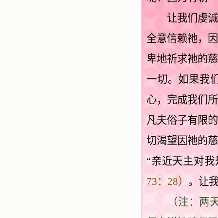
让我们虔诚恳
全意信赖祂，
卑地祈求祂的
一切。如果我
心，完成我们
凡夫俗子有限
切渴望因祂的
“亲近天主对我
73：28）
。让
（注：两