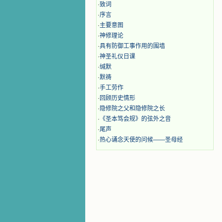
·
致词
·
序言
·
主要意图
·
神修理论
·
具有防御工事作用的围墙
·
神圣礼仪日课
·
缄默
·
默祷
·
手工劳作
·
回顾历史情形
·
隐修院之父和隐修院之长
·
《圣本笃会规》的弦外之音
·
尾声
·
热心诵念天使的问候——圣母经