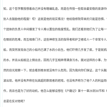
知，这个哲学教授想着自己并没有瞎编乱造，而是在传授一些取自最安稳的泉源中
别人去鼓励他的程度！哎！这就是他的现实情况！他给隐修院带来的只能是恐惧、
个团体的负责人中间爆发了令人难以置信的极度慌乱。我们还看到他们为了让每一
在眼前的危难，而互相串门子。这些神修生活的指导者和护卫者给人一个非常令人
船，而突然发现自己的小船内已满了水的小后生。他们吓得几乎发了疯，于是就抓
的水，并且从船舷边上倒出去，因而几乎互相弄得满身污水。面对这样的小事，为
然的目光观察一下，就会看到根本就没有什么危险。因为我向你们保证，这个头脑
波出现，他并没有声称在玩高超的默观者的把戏，也没有声称为了他个人的利益而
作，而且也是为了好的动机，他怎么能够设想在《户籍记》第十一章
26
到
30
节和
总是在反对他呢？