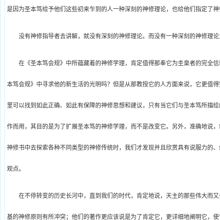
是因为圣本笃给予他们这些初来乍到的人一种深刻的神修理论，也给他们指定了神
没有神修指导者去讲解，就没有深刻的神修理论。而没有一种深刻的神修理论
在《圣本笃会规》中所蕴藏着的神修学理，肯定值得那奉它为圭臬者的完全信
本笃会规》中寻求他的新生活的光明吗？但是从那教授它的人方面来说，它更值得
里可以找到如此正确、如此有保障的神修思想和建议，只有当它们与圣本笃所描绘
作而用，其目的是为了扩展圣本笃的神修学理，而不是改变它。另外，准确地说，
神修书中去探索各种不同类型的神修传统时，我们才发现并且欣赏具有说服力的、
观点。
在不停转变的历史长河中，直到我们的时代，肯定地说，天主的那些伟大而又
基的神修原则有所冲突；他们的著作更应该说是为了肯定它，更详细地阐明它，使