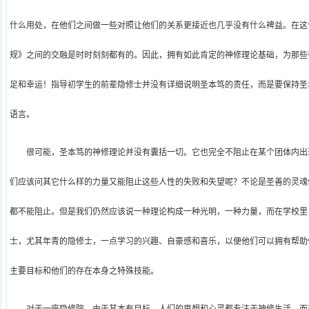
什么用处，在他们之间做一些对照让他们的关系更接近也几乎没有什么裨益。在这
规》之间的交融是时时刻刻都有的。因此，拥有如此肯定的神修理论基础，为那些
足和幸运！指导初学生的前辈隐修士并没有详细说明圣本笃的责任，而是要保持圣
语言。
很可能，圣本笃的神修理论并没有囊括一切。它也完全不阻止在某个团体内出
们应该问其它什么样的力量又能阻止这些人性的失败和失望呢？不论是圣善的灵魂
都不能阻止。但是我们仍然应该说一种理论构成一种光明，一种力量，而在学校里
士，尤其年青的隐修士，一点学习的兴趣、自豪感和喜乐，以便他们可以拥有帮助
主要目标和他们的存在本身之特殊技能。