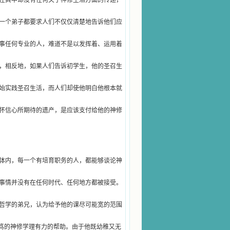
在其中却没有任何关于神修生活方面的传递，
一个弟子都要求人们不仅仅清楚地告诉他们应
事任何专业的人，难道不是以发挥着、运用着
，相反地，如果人们告诉初学生，他的圣召生
始实践圣召生活，而人们却使他明白他根本就
怀信心所期待的遗产，是应该支付给他的神修
体内，每一个有培育职务的人，都能够谈论神
事情并没有在任何时代、任何地方都被接受。
哲学的弟兄，认为给予他的课尽可能宽的范围
本笃的神修学理有力的帮助。由于他既幼稚又无