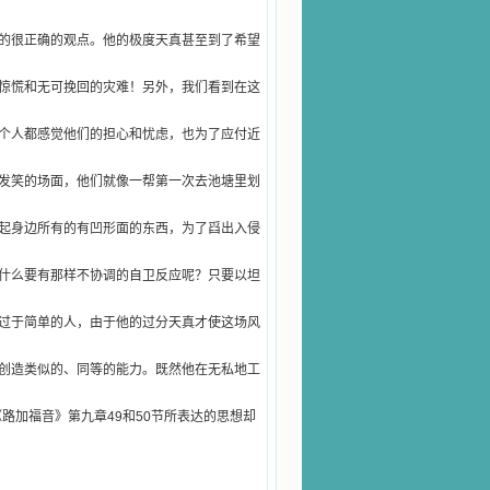
的很正确的观点。他的极度天真甚至到了希望
惊慌和无可挽回的灾难！另外，我们看到在这
个人都感觉他们的担心和忧虑，也为了应付近
发笑的场面，他们就像一帮第一次去池塘里划
起身边所有的有凹形面的东西，为了舀出入侵
什么要有那样不协调的自卫反应呢？只要以坦
过于简单的人，由于他的过分天真才使这场风
创造类似的、同等的能力。既然他在无私地工
《路加福音》第九章
49
和
50
节所表达的思想却