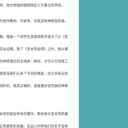
师，他才把他的隐修院定义为事主的学校。
为他作教材，作参考，也就没有神修指导者。
赖。难道一个初学生来隐修院不是为了从《圣
完全信赖。除了《圣本笃会规》之外，他从哪
的神修理论的主线条一致时，才可以为培育工
就是当我们从各个不同的角度，在众多如云的
纯朴的、极其正确的、或者更好说完美的神修
亲密的朋友所有的著作，都未曾与圣本笃所奠
它有更新的发展。在这儿列举他们的名字没有