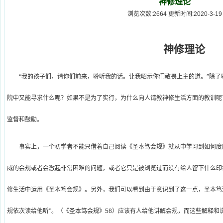
神修理论
浏览次数:2664 更新时间:2020-3-19
神修理论
“我的孩子们，请你们前来，聆听我的话。让我昭示你们敬畏上主的道。”除
院中又能寻求什么呢？如果不是为了实行，为什么向人请教神修生活方面的教训呢
监督和鼓励。
事实上，一个初学者不能只借着自己阅读《圣本笃会规》就从中学习到如何度
威的会规或者会激起非常困难的问题，或者它只是被浏览过而没有给人留下什么印
修生活中运用《圣本笃会规》。另外，我们可以看到由于意识到了这一点，圣本笃
规依次读给他听”。（《圣本笃会规》
58
）应该有人给他讲解会规，而这些解释和