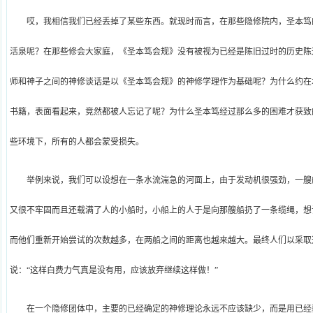
哎，我相信我们已经丢掉了某些东西。就现时而言，在那些隐修院内，圣本笃
活泉呢？在那些修会大家庭，《圣本笃会规》没有被视为已经是陈旧过时的历史陈
师和神子之间的神修谈话是以《圣本笃会规》的神修学理作为基础呢？为什么约在
书籍，表面看起来，竟然都被人忘记了呢？为什么圣本笃经过那么多的困难才获致
些环境下，所有的人都会蒙受损失。
举例来说，我们可以设想在一条水流湍急的河面上，由于发动机很强劲，一艘
又很不牢固而且还载满了人的小船时，小船上的人于是向那艘船扔了一条缆绳，想
而他们重新开始尝试的次数越多，在两船之间的距离也越来越大。最终人们以采取
说：“这样白费力气真是没有用，应该放弃继续这样做！”
在一个隐修团体中，主要的已经确定的神修理论永远不应该缺少，而是用已经