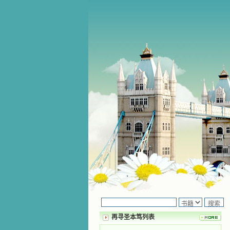
再寻圣本笃列表