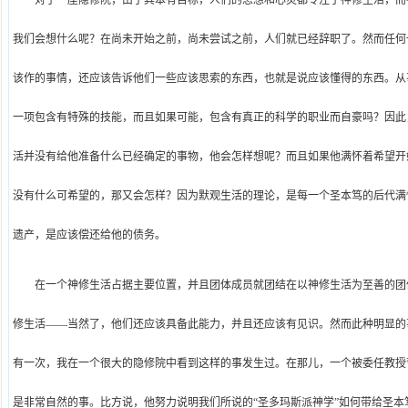
对于一座隐修院，由于其本有目标，人们的思想和心灵都专注于神修生活，而
我们会想什么呢？在尚未开始之前，尚未尝试之前，人们就已经辞职了。然而任何
该作的事情，还应该告诉他们一些应该思索的东西，也就是说应该懂得的东西。从
一项包含有特殊的技能，而且如果可能，包含有真正的科学的职业而自豪吗？因此
活并没有给他准备什么已经确定的事物，他会怎样想呢？而且如果他满怀着希望开
没有什么可希望的，那又会怎样？因为默观生活的理论，是每一个圣本笃的后代满
遗产，是应该偿还给他的债务。
在一个神修生活占据主要位置，并且团体成员就团结在以神修生活为至善的团
修生活——当然了，他们还应该具备此能力，并且还应该有见识。然而此种明显的
有一次，我在一个很大的隐修院中看到这样的事发生过。在那儿，一个被委任教授
是非常自然的事。比方说，他努力说明我们所说的“圣多玛斯派神学”如何带给圣