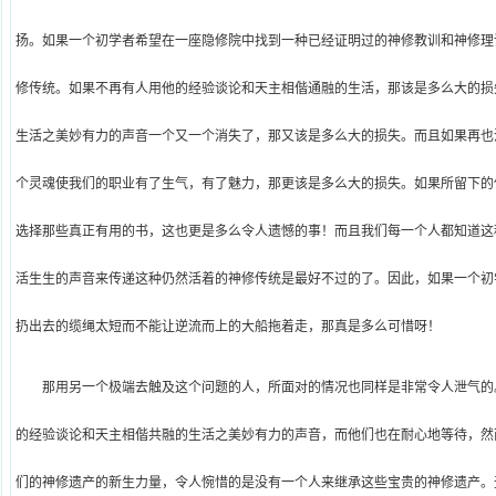
扬。如果一个初学者希望在一座隐修院中找到一种已经证明过的神修教训和神修理
修传统。如果不再有人用他的经验谈论和天主相偕通融的生活，那该是多么大的损
生活之美妙有力的声音一个又一个消失了，那又该是多么大的损失。而且如果再也
个灵魂使我们的职业有了生气，有了魅力，那更该是多么大的损失。如果所留下的
选择那些真正有用的书，这也更是多么令人遗憾的事！而且我们每一个人都知道这
活生生的声音来传递这种仍然活着的神修传统是最好不过的了。因此，如果一个初
扔出去的缆绳太短而不能让逆流而上的大船拖着走，那真是多么可惜呀！
那用另一个极端去触及这个问题的人，所面对的情况也同样是非常令人泄气的
的经验谈论和天主相偕共融的生活之美妙有力的声音，而他们也在耐心地等待，然
们的神修遗产的新生力量，令人惋惜的是没有一个人来继承这些宝贵的神修遗产。