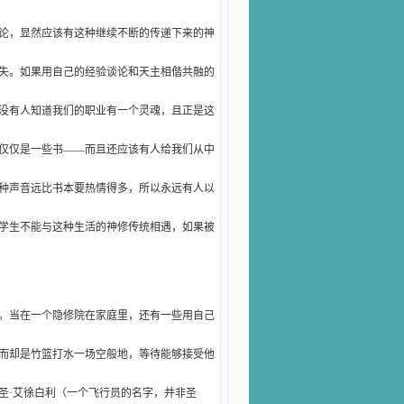
论，显然应该有这种继续不断的传递下来的神
失。如果用自己的经验谈论和天主相偕共融的
没有人知道我们的职业有一个灵魂，且正是这
仅仅是一些书——而且还应该有人给我们从中
种声音远比书本要热情得多，所以永远有人以
学生不能与这种生活的神修传统相遇，如果被
。当在一个隐修院在家庭里，还有一些用自己
而却是竹篮打水一场空般地，等待能够接受他
圣·艾徐白利（一个飞行员的名字，并非圣