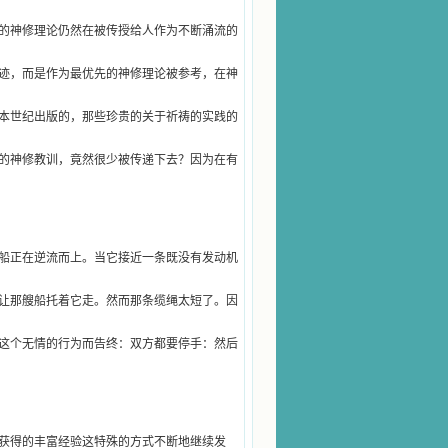
的神修理论仍然在被传授给人作为不断涌流的
迹，而是作为最优先的神修理论被参考，在神
本世纪出版的，那些珍贵的关于祈祷的实践的
的神修教训，竟然很少被传递下去？因为在有
船正在逆流而上。当它接近一条既没有发动机
让那艘船托着它走。然而那条缆绳太短了。因
这个无情的行为而告终：双方都要停手：然后
获得的丰富经验这特殊的方式不断地继续发