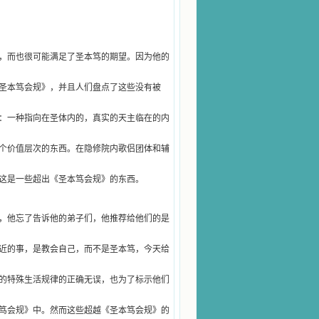
，而也很可能满足了圣本笃的期望。因为他的
圣本笃会规》，并且人们盘点了这些没有被
：一种指向在圣体内的，真实的天主临在的内
个价值层次的东西。在隐修院内歌侣团体和辅
这是一些超出《圣本笃会规》的东西。
，他忘了告诉他的弟子们，他推荐给他们的是
近的事，是教会自己，而不是圣本笃，今天给
的特殊生活规律的正确无误，也为了标示他们
笃会规》中。然而这些超越《圣本笃会规》的