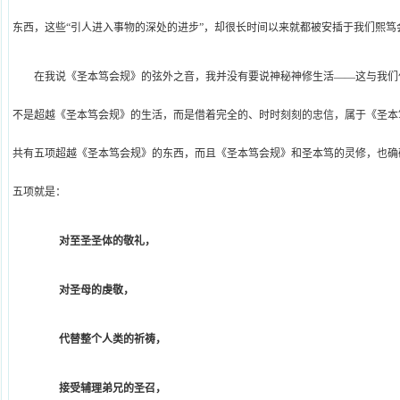
东西，这些“引人进入事物的深处的进步”，却很长时间以来就都被安插于我们熙笃
在我说《圣本笃会规》的弦外之音，我并没有要说神秘神修生活——这与我们
不是超越《圣本笃会规》的生活，而是借着完全的、时时刻刻的忠信，属于《圣本
共有五项超越《圣本笃会规》的东西，而且《圣本笃会规》和圣本笃的灵修，也确
五项就是：
对至圣圣体的敬礼，
对圣母的虔敬，
代替整个人类的祈祷，
接受辅理弟兄的圣召，