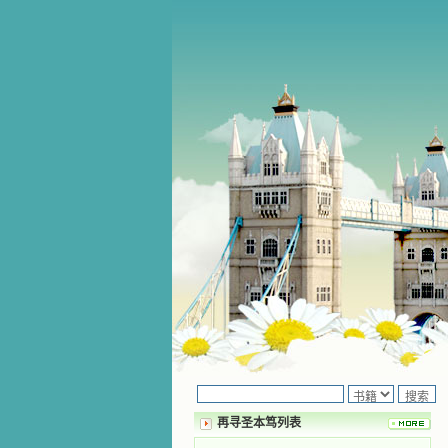
再寻圣本笃列表