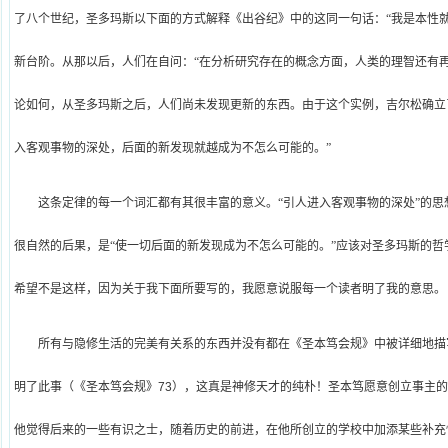
了八个世纪，圣多玛斯以下面的方式解释《出谷纪》中的这同一句话：“我是本性
新台阶。从那以后，人们在自问：“在分析研究存在的概念方面，人类的理智还有
论如何，从圣多玛斯之后，人们尚未发现更新的东西。由于这个实例，吉尔松确立
入客观事物的深处，后面的新发现就越成为不怎么可能的。”
这条定律的每一个词汇都有其很丰富的意义。“引人进入客观事物的深处”的
很自然的后果，是“使一切后面的新发现成为不怎么可能的。”应该对圣多玛斯的
希望不是这样，因为关于我下面所要写的，我愿意说服每一个读者明了我的意思。
所有与隐修生活的完美有关系的东西并没有都在《圣本笃会规》中被详细地描
明了此事（《圣本笃会规》
73
），这真是神修天才的纯朴！圣本笃愿意创立事主
他觉得后来的一些有识之士，随着历史的前进，在他所创立的学校中加添某些补充