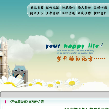
《圣本笃会规》的弦外之音