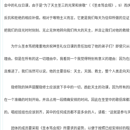
会中的礼仪日课，由于是“为了天主圣三的光荣和崇敬”（《圣本笃会规》，
9
）而
反抗和拒绝的相应补偿。相对于唯物主义而言，它更是我们每天为信仰所做的见证
把我们的目光时时刻刻、无止无休地转向我们伟大的天主，并且让我们对他的救赎
为什么圣本笃把隆重地庆祝神圣礼仪日课的责任加给了他的弟子们？即使只从
理由。但是在所有的这一切理由中，我看到一个我觉得特别有意义的理由：因为在
且推进了，我们当然可以说，他的主要目标：天主，天国、救主，整个人类走向天
隐修院的钟声提醒隐修士应该放下手中的一切，趋赴天主的功课，因为所有的
在一个准确的时刻开始，并且占用一段精确安排的时间。因此在圣堂中的歌侣席都
的。唱经班组也应该到齐，其中的任何成员都不是多余的人，请看：“这就是参与天
团体的成员要采取《圣本笃会规》所要求的姿势，以便于按照已经安排好的程