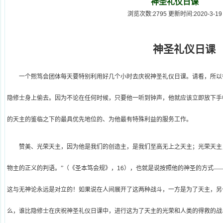
神圣礼仪日课
浏览次数:2795 更新时间:2020-3-19
神圣礼仪日课
一个熙笃会团体每天要特别利用好几个小时去庆祝神圣礼仪日课。请看，所以
隐修士身上偷去。因为不论在任何时候，只要他一听到钟声，他就应该立即放下手
的天主的鉴临之下的最具优先地位的、为他最有特殊利益的服务工作。
赞美、光荣天主，因为他是我们的创造主，是我们至高无上之天主；光荣天主
物主的正义的判语。”（《圣本笃会规》，
16
），也就是说按照他的神圣的方式—
这与无神论永远是对立的！如果说在人间展开了这两种战斗，一方是为了天主，另
么，谁比隐修士在庆祝神圣礼仪日课中，进行这为了天主的光荣和人类的得救的战