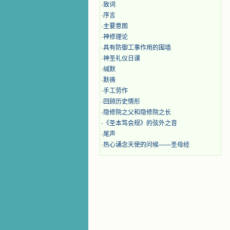
·
致词
·
序言
·
主要意图
·
神修理论
·
具有防御工事作用的围墙
·
神圣礼仪日课
·
缄默
·
默祷
·
手工劳作
·
回顾历史情形
·
隐修院之父和隐修院之长
·
《圣本笃会规》的弦外之音
·
尾声
·
热心诵念天使的问候——圣母经