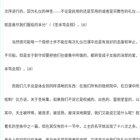
次序进行的，因为礼仪的神圣——不论是民用的还是军用的或者是宗教性的礼仪—
就是善尽我们服役的本分”（《圣本笃会规》，
16
）
当然很可能每一个隐修士并不能在每次礼仪日课中总是有良好的态度和举止，
不可能。但是忠于职守却要把他们在疲惫中所做的，都转变成子女般的深厚的爱，
本笃会规》，
18
）
而我们几乎总是体会到同样清晰的东西：在我们所有的隐修院中，在日课中所
抵制！比方说，关于圣咏集，如果我们不说它是权威的、出色的、富丽堂皇的，以
其中，天主被呼唤，被恳求，被显扬，被深深地期望，我们又能说它是什么呢？就
著名的圣咏中之一篇，但在其仅有的十一节中，上主的名字就出现了十八次之多。