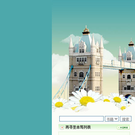
再寻圣本笃列表