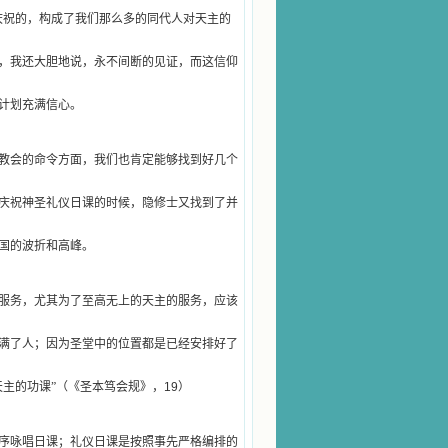
庆祝的，构成了我们那么多的同代人对天主的
，我还大胆地说，永不间断的见证，而这信仰
计划充满信心。
教会的命令方面，我们也肯定能够找到好几个
庆祝神圣礼仪日课的时候，隐修士又找到了并
国的波折和高峰。
服务，尤其为了至高无上的天主的服务，应该
满了人；因为圣堂中的位置都是已经安排好了
主的功课”（《圣本笃会规》，
19
）
序咏唱日课；礼仪日课是按照事先严格编排的