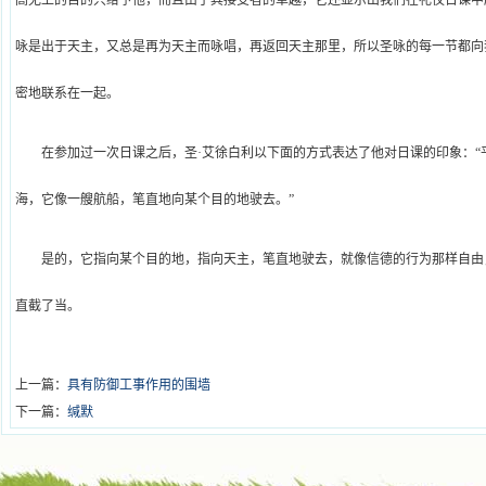
高无上的目的只给予他，而且由于其接受者的卓越，它还显示出我们在礼仪日课中
咏是出于天主，又总是再为天主而咏唱，再返回天主那里，所以圣咏的每一节都向
密地联系在一起。
在参加过一次日课之后，圣·艾徐白利以下面的方式表达了他对日课的印象：
海，它像一艘航船，笔直地向某个目的地驶去。”
是的，它指向某个目的地，指向天主，笔直地驶去，就像信德的行为那样自由
直截了当。
上一篇：
具有防御工事作用的围墙
下一篇：
缄默