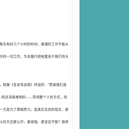
每天有好几个小时的时间，普通的工作不能从
中的一切工作，为去履行把他置身于我们伟大
，就像《圣本笃会规》所说的：“赞美我们造
—而且深奥难明的——带领整个人的方式，而
一方是为了黑暗势力，是真实无伪的现实，那
斗的方式更公开、更顽强、更坚忍不拔？隐修