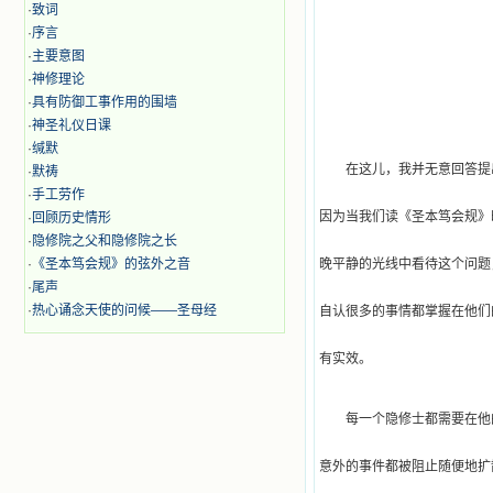
·
致词
·
序言
·
主要意图
·
神修理论
·
具有防御工事作用的围墙
·
神圣礼仪日课
·
缄默
在这儿，我并无意回答提
·
默祷
·
手工劳作
因为当我们读《圣本笃会规》
·
回顾历史情形
·
隐修院之父和隐修院之长
·
《圣本笃会规》的弦外之音
晚平静的光线中看待这个问题
·
尾声
·
热心诵念天使的问候——圣母经
自认很多的事情都掌握在他们
有实效。
每一个隐修士都需要在他
意外的事件都被阻止随便地扩