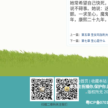
她常希望自己快死
说不碍事。她说：
颤。一求圣心，魔
年，康熙二十九年
上一篇：
第五章 圣女玛加利
下一篇：
第七章 圣心是什么
设为首页
|
收藏本站
愿天主祝福你,保护你
版权所无 2006
粤ICP备070
扫描二维码关注我们