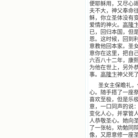
便耶稣用，又尽心
夫不大，神父奉命
稣，你立圣体没有
爱情的神火。
高隆
已，回归本国，但
恩。这时候，回到
意教他回本家。圣
意你在这里，把自
六百八十二年，康
为他在世上，另外
事。
高隆卞
神父死
圣女主保瞻礼，
心。随手搭了一座
喜欢至极，但是乐
意，一口同声的说
变化人心，并掌管
人恭敬圣心。她向
了一张帖，劝勉同
像，又愿意修一座