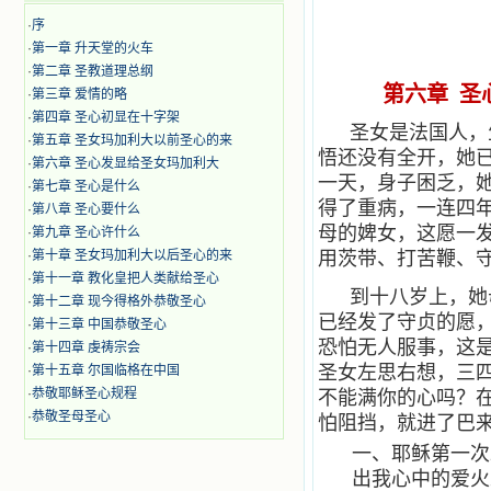
·
序
·
第一章 升天堂的火车
·
第二章 圣教道理总纲
第六章 圣
·
第三章 爱情的略
·
第四章 圣心初显在十字架
圣女是法国人，
·
第五章 圣女玛加利大以前圣心的来
悟还没有全开，她
·
第六章 圣心发显给圣女玛加利大
一天，身子困乏，
·
第七章 圣心是什么
得了重病，一连四
·
第八章 圣心要什么
母的婢女，这愿一
·
第九章 圣心许什么
·
第十章 圣女玛加利大以后圣心的来
用茨带、打苦鞭、
·
第十一章 教化皇把人类献给圣心
到十八岁上，她
·
第十二章 现今得格外恭敬圣心
已经发了守贞的愿
·
第十三章 中国恭敬圣心
恐怕无人服事，这
·
第十四章 虔祷宗会
圣女左思右想，三
·
第十五章 尔国临格在中国
·
恭敬耶稣圣心规程
不能满你的心吗？
·
恭敬圣母圣心
怕阻挡，就进了巴
一、耶稣第一次
出我心中的爱火