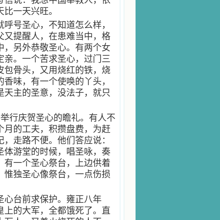
写信说：我想中国奉教人，依
天比一天兴旺。
就呼号圣心，不知道怎么样，
父又提醒人，在患难当中，格
中，另外恭敬圣心。有两个女
定亲。一个苦求圣心，过门三
皮包骨头，又用烧红的铁，烧
的香味，有一个使唤的丫头，
是天主的圣意，没法子，就只
外举行庆贺圣心的瞻礼。有人不
个月的工夫，积攒盘费，为赶
纪，走路不便。他们答应说：
圣体游堂的时候，唱圣咏，奏
，有一个圣心祭台，上边供着
，惟独圣心像祭台，一点伤损
圣心台前求保护。雍正八年
皇上的大军，全都饿死了。直