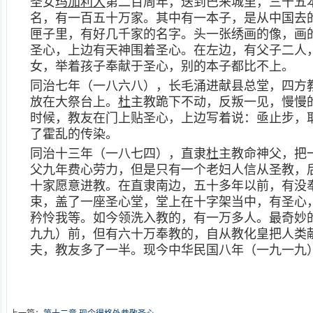
圣女
玛加利大
第二百周年，送到巴来城里，三十五
名，有一百五十万家。其中有一本子，是从中国去
匣子里，有好几千家的名字。头一张绣画的像，画
圣心，上边有天神围着圣心。在左边，有父子二人
女，举着孩子奉献于圣心，别的本子都比不上。
同治七年（一八六八），长毛涌进献县总堂，四方
放在大祭台上。
杜
主教跪下不动，反叛一见，慢慢
时候，教友在门上贴圣心，上边写着说：亟止步，
了霍乱的传染。
同治十三年（一八七四），直隶
杜
主教命神父，把
父九年费心劳力，但是只有一个老妇人信从圣教，
十家愿意进教。在直隶南边，五十多年以前，有没
束，盖了一座圣心堂，堂上在十字架当中，有圣心
矜怜我等。如今领洗入教的，有一万多人。最奇妙
九九）前，但有六十万奉教的，自从教化皇把人类
夫，教友多了一半。现今中华民国八年（一九一九