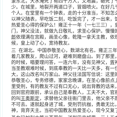
隶东北，大水淹死了有四十万人，又地震，砸死了
少。在城里，地裂开两道口子，冒烟喷火。在好几
个人。在堂里有一个钟表，走的十分准当，不知怎
以神父随表，早吃饭二刻，吃饭完了，才一出来，
热爱圣心得的保护么！雍正十一年（一七三三），
门，神父没法，就做九日敬礼，求圣心保护。慢慢
郎
依理满在宫殿，画圣心像，乾隆一拿天主教，依
候，皇上动了心，宽待教友。
三 在湖北。中国恭敬圣心，数湖北有名。雍正三
着几家教友，爬山过河，避难到磨盘山。到了那里
的时候，唱要理问答，一连六年，没有见神父，
胥
当圣教艰难时候，到底奉教的一天比一天多，有一
大，这山改名叫万家山。神父往法国写信说：这里
恭敬圣心，专务修德，家家念晚课，在圣心像前点
里受刑，有的教友不过有口无心，说出背教的话来
回到官府跟前，承认自己是奉教人，工夫不大，官
的叫
王奥斯定
，求替他父亲往衙门里去，他父亲不
不可去。遂就起身进了城，受刑罚抗枷，勇敢无比
神，背弃天主。当初中国教友热爱圣心，现今又复