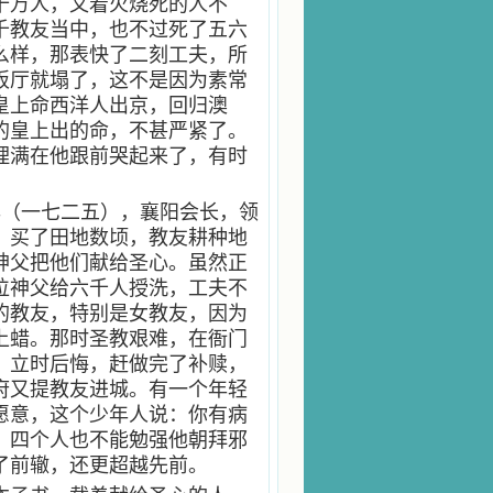
十万人，又着火烧死的人不
千教友当中，也不过死了五六
么样，那表快了二刻工夫，所
饭厅就塌了，这不是因为素常
皇上命西洋人出京，回归澳
的皇上出的命，不甚严紧了。
理满在他跟前哭起来了，有时
年（一七二五），襄阳会长，领
，买了田地数顷，教友耕种地
神父把他们献给圣心。虽然正
位神父给六千人授洗，工夫不
的教友，特别是女教友，因为
上蜡。那时圣教艰难，在衙门
，立时后悔，赶做完了补赎，
府又提教友进城。有一个年轻
愿意，这个少年人说：你有病
，四个人也不能勉强他朝拜邪
了前辙，还更超越先前。