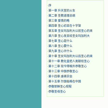
·
序
·
第一章 升天堂的火车
·
第二章 圣教道理总纲
·
第三章 爱情的略
·
第四章 圣心初显在十字架
·
第五章 圣女玛加利大以前圣心的来
·
第六章 圣心发显给圣女玛加利大
·
第七章 圣心是什么
·
第八章 圣心要什么
·
第九章 圣心许什么
·
第十章 圣女玛加利大以后圣心的来
·
第十一章 教化皇把人类献给圣心
·
第十二章 现今得格外恭敬圣心
·
第十三章 中国恭敬圣心
·
第十四章 虔祷宗会
·
第十五章 尔国临格在中国
·
恭敬耶稣圣心规程
·
恭敬圣母圣心