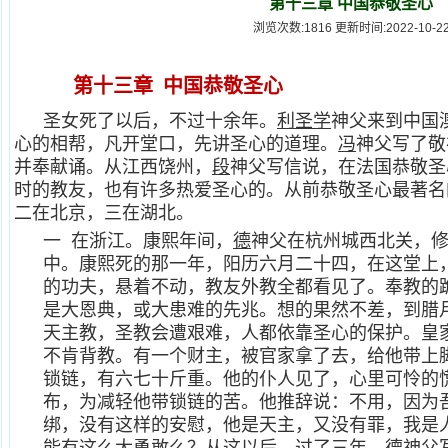
第十三章 中国恭敬圣心
浏览次数:1816 更新时间:2022-10-2
第十三章 中国恭敬圣心
圣女死了以后，不过十余年。
利圣学
神父来到中国
心的相帮，凡开堂口，先讲圣心的道理。
冯
神父写了敬
并奉献诵。从江西饶州，
段
神父写信说，在法国恭敬圣
时的教友，也有许多热爱圣心的。从前恭敬圣心最著名
二在北京，三在湖北。
一 在浙江。康熙年间，
德
神父在杭州城西北关，
中。康熙死的那一年，阳历六月二十四，在这堂上
的功夫，悬着不动，教友外教全都看见了。奉教的
是大恩典，或大患难的先兆。想的果然不差，到腊
天主教，圣教会遭艰难，人都依靠圣心的保护。皇
不肯背教。有一个财主，被官家拿了去，给他带上
锁链，有六七十斤重。他的仆人见了，心里可怜的
布，为减轻他带锁链的苦。他推辞说：不用，因为
绑，没有这样的安慰，他是天主，又没有罪，我是