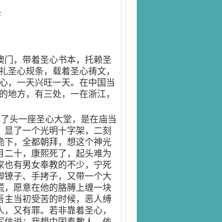
2
澳门，带着圣心书本，托赖圣
礼圣心规条，载着圣心祷文，
心，一天兴旺一天。在中国当
的地方，有三处，一在浙江，
修了头一座圣心大堂，是在庙当
，显了一个光明十字架，二刻
跪下，全都朝拜，想这个神光
月二十，康熙死了，起头难为
家也有男女奉教的不少，宁死
脚镣子、手拷子，又带一个大
慌，愿意在他的胳膊上缠一块
吾主当初受苦的时候，恶人缚
人，又有罪。若非靠着圣心，