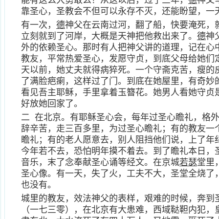
能有这么大勇敢么？从这以后，过了三年，
德
神父
靠圣心，圣教会不但可以永存不灭，还能盼望，一
有一次，
德
神父在云南过河，翻了船，快要淹死，
立刻就到了河岸，大概是天神把他救出来了。
德
神
外的依赖圣心。那时有人把神父讲的道理，记在心
教友，平常热爱圣心，发愿守贞，到底父母给她们
天以前，她丈夫就得病猝死。一个守斋克苦，瘦的
了满脸疤瘌，这样过了门。到底在她屋里，有奇妙
看见吾主耶稣，手里拿着玉簪花。她男人看她守贞
好放她回家了。
二 在北京。有耶稣圣心会，每年过圣心瞻礼，格
辞辛苦，走三百多里，为过圣心瞻礼；有的教友一
瞻礼；有的老人愿意去，别人阻挡他们说，上了年
今年若不去，恐怕明年摸不着去。到了瞻礼本日，
音乐，末了念奉献圣心诵等经文。在京城
若瑟
堂里
圣心像。有一天，失了火，工夫不大，圣堂全烧了
也没有。
城里的教友，效法神父的表样，艰难的时候，奔到
（一七三零），在北京有大患难，西域鞑靼内犯，