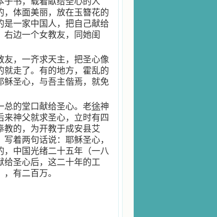
本子书，载着献给圣心的人
的，体面美丽，放在玉簪花的
的是一家中国人，把自己献给
，右边一个女教友，同她闺
教友，一齐求天主，把圣心像
的就走了。有的地方，霍乱的
耶稣圣心，与吾主偕焉，就免
一总的堂口献给圣心。老
徐
神
后来神父就求圣心，立时有四
奉教的，为开教于成安县艾
，写着两句话说：耶稣圣心，
的，中国光绪二十五年（一八
献给圣心后，这二十年的工
），有二百万。