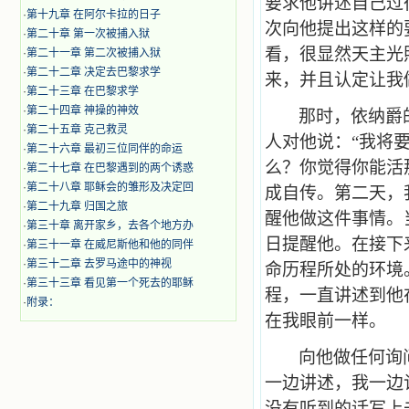
要求他讲述自己过
·
第十九章 在阿尔卡拉的日子
次向他提出这样的
·
第二十章 第一次被捕入狱
看，很显然天主光
·
第二十一章 第二次被捕入狱
·
第二十二章 决定去巴黎求学
来，并且认定让我
·
第二十三章 在巴黎求学
·
第二十四章 神操的神效
那时，依纳爵
·
第二十五章 克己救灵
人对他说：“我将
·
第二十六章 最初三位同伴的命运
么？你觉得你能活
·
第二十七章 在巴黎遇到的两个诱惑
·
第二十八章 耶稣会的雏形及决定回
成自传。第二天，
·
第二十九章 归国之旅
醒他做这件事情。
·
第三十章 离开家乡，去各个地方办
日提醒他。在接下
·
第三十一章 在威尼斯他和他的同伴
·
第三十二章 去罗马途中的神视
命历程所处的环境
·
第三十三章 看见第一个死去的耶稣
程，一直讲述到他
·
附录：
在我眼前一样。
向他做任何询
一边讲述，我一边
没有听到的话写上