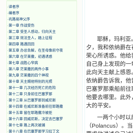
·
译者序
·
编者序
·
巩路易神父序
·
第一章 作战受伤
·
第二章 受圣人感动，归向天主
·
第三章 效法圣人，踏上征程
耶稣，玛利亚
·
第四章 路遇回回
夕，我和依纳爵在
·
第五章 办总告解，在圣母像前守夜
荣心所诱惑。他给
·
第六章 在茫莱撒，初遇诱惑
·
第七章 战胜心窄病
自己身上发现的一
·
第八章 茫莱撒的两件小事
此向天主献上感恩
·
第九章 茫莱撒的四个神视
依纳爵告诉我，他
·
第十章 天主赐他特别的光照
·
第十一章 几次经历死亡的危险
巴塞罗那乘船前往
·
第十二章 只身前往巴塞罗那
他要去哪里。此外
·
第十三章 从巴塞罗那到威尼斯
大的平安。
·
第十四章 在威尼斯准备前往耶路撒
·
第十五章 留在耶路撒冷被拒
一两个小时以
·
第十六章 回威尼斯，决定去巴塞罗
（
Polancus
）。当
·
第十七章 路上两次被捕
·
第十八章 在巴塞罗那学习拉丁文