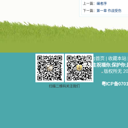
上一篇：
编者序
下一篇：
第一章 作战受伤
设为首页
|
收藏本站
愿天主祝福你,保护你
版权所无 2006
粤ICP备070
扫描二维码关注我们