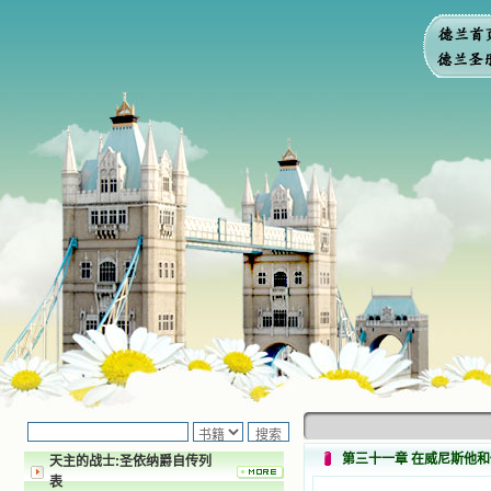
第三十一章 在威尼斯他
天主的战士:圣依纳爵自传列
表