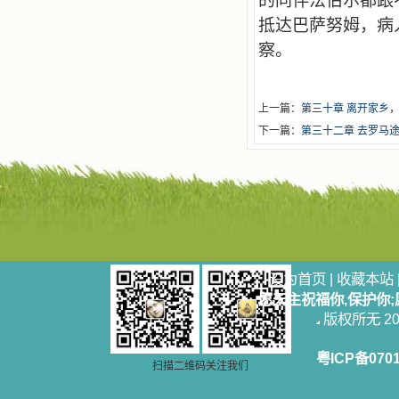
的同伴法伯尔都跟
抵达巴萨努姆，病
察。
上一篇：
第三十章 离开家乡
下一篇：
第三十二章 去罗马
设为首页
|
收藏本站
愿天主祝福你,保护你
版权所无 2006
粤ICP备070
扫描二维码关注我们