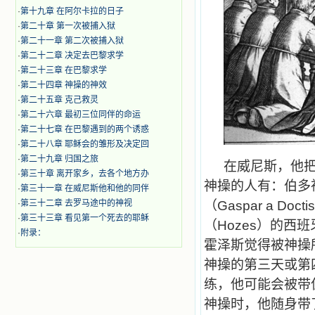
·
第十九章 在阿尔卡拉的日子
·
第二十章 第一次被捕入狱
·
第二十一章 第二次被捕入狱
·
第二十二章 决定去巴黎求学
·
第二十三章 在巴黎求学
·
第二十四章 神操的神效
·
第二十五章 克己救灵
·
第二十六章 最初三位同伴的命运
·
第二十七章 在巴黎遇到的两个诱惑
·
第二十八章 耶稣会的雏形及决定回
·
第二十九章 归国之旅
在威尼斯，他
·
第三十章 离开家乡，去各个地方办
神操的人有：伯多
·
第三十一章 在威尼斯他和他的同伴
·
第三十二章 去罗马途中的神视
（
Gaspar a Doctis
·
第三十三章 看见第一个死去的耶稣
（
Hozes
）的西班
·
附录：
霍泽斯觉得被神操
神操的第三天或第
练，他可能会被带
神操时，他随身带