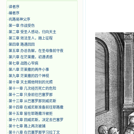
·
译者序
·
编者序
·
巩路易神父序
·
第一章 作战受伤
·
第二章 受圣人感动，归向天主
·
第三章 效法圣人，踏上征程
·
第四章 路遇回回
·
第五章 办总告解，在圣母像前守夜
·
第六章 在茫莱撒，初遇诱惑
·
第七章 战胜心窄病
·
第八章 茫莱撒的两件小事
·
第九章 茫莱撒的四个神视
·
第十章 天主赐他特别的光照
·
第十一章 几次经历死亡的危险
·
第十二章 只身前往巴塞罗那
·
第十三章 从巴塞罗那到威尼斯
·
第十四章 在威尼斯准备前往耶路撒
·
第十五章 留在耶路撒冷被拒
·
第十六章 回威尼斯，决定去巴塞罗
·
第十七章 路上两次被捕
·
第十八章 在巴塞罗那学习拉丁文