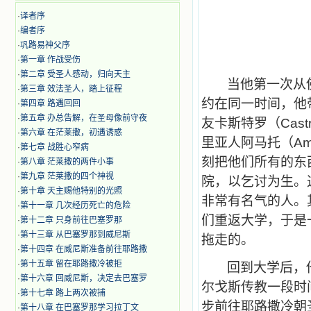
·
译者序
·
编者序
·
巩路易神父序
·
第一章 作战受伤
·
第二章 受圣人感动，归向天主
当他第一次从
·
第三章 效法圣人，踏上征程
约在同一时间，他
·
第四章 路遇回回
·
第五章 办总告解，在圣母像前守夜
友卡斯特罗（
Cast
·
第六章 在茫莱撒，初遇诱惑
里亚人阿马托（
Am
·
第七章 战胜心窄病
刻把他们所有的东
·
第八章 茫莱撒的两件小事
·
第九章 茫莱撒的四个神视
院，以乞讨为生。
·
第十章 天主赐他特别的光照
非常有名气的人。
·
第十一章 几次经历死亡的危险
们重返大学，于是
·
第十二章 只身前往巴塞罗那
·
第十三章 从巴塞罗那到威尼斯
拖走的。
·
第十四章 在威尼斯准备前往耶路撒
·
第十五章 留在耶路撒冷被拒
回到大学后，
·
第十六章 回威尼斯，决定去巴塞罗
尔戈斯传教一段时
·
第十七章 路上两次被捕
步前往耶路撒冷朝
·
第十八章 在巴塞罗那学习拉丁文