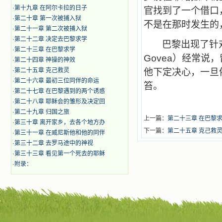
·
第十九章 在阿尔卡拉的日子
官找到了一个借口
·
第二十章 第一次被捕入狱
不是在那时发生的
·
第二十一章 第二次被捕入狱
·
第二十二章 决定去巴黎求学
巴黎出现了针
·
第二十三章 在巴黎求学
Govea
）经常说，
·
第二十四章 神操的神效
·
第二十五章 克己救灵
他下定决心，一旦
·
第二十六章 最初三位同伴的命运
笞。
·
第二十七章 在巴黎遇到的两个诱惑
·
第二十八章 耶稣会的雏形及决定回
·
第二十九章 归国之旅
上一篇：
第二十三章 在巴黎
·
第三十章 离开家乡，去各个地方办
下一篇：
第二十五章 克己救
·
第三十一章 在威尼斯他和他的同伴
·
第三十二章 去罗马途中的神视
·
第三十三章 看见第一个死去的耶稣
·
附录：