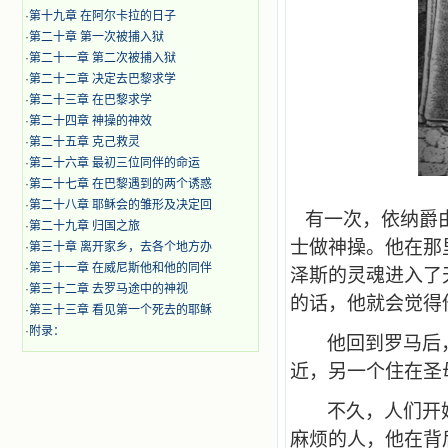
·
第十九章 在阿尔卡拉的日子
·
第二十章 第一次被捕入狱
·
第二十一章 第二次被捕入狱
·
第二十二章 决定去巴黎求学
·
第二十三章 在巴黎求学
·
第二十四章 神操的神效
·
第二十五章 克己救灵
·
第二十六章 最初三位同伴的命运
·
第二十七章 在巴黎遇到的两个诱惑
·
第二十八章 耶稣会的雏形及决定回
有一次，依纳爵由
·
第二十九章 归国之旅
士做神操。他在那
·
第三十章 离开家乡，去各个地方办
·
第三十一章 在威尼斯他和他的同伴
泽斯的灵魂进入了
·
第三十二章 去罗马途中的神视
的话，他就会觉得
·
第三十三章 看见第一个死去的耶稣
·
附录：
他回到罗马后
近，另一个住在圣
不久，人们开
麻烦的人，他在背