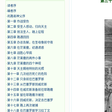
第三十
·
译者序
·
编者序
·
巩路易神父序
·
第一章 作战受伤
·
第二章 受圣人感动，归向天主
·
第三章 效法圣人，踏上征程
·
第四章 路遇回回
·
第五章 办总告解，在圣母像前守夜
·
第六章 在茫莱撒，初遇诱惑
·
第七章 战胜心窄病
·
第八章 茫莱撒的两件小事
·
第九章 茫莱撒的四个神视
·
第十章 天主赐他特别的光照
·
第十一章 几次经历死亡的危险
·
第十二章 只身前往巴塞罗那
·
第十三章 从巴塞罗那到威尼斯
·
第十四章 在威尼斯准备前往耶路撒
·
第十五章 留在耶路撒冷被拒
·
第十六章 回威尼斯，决定去巴塞罗
·
第十七章 路上两次被捕
·
第十八章 在巴塞罗那学习拉丁文