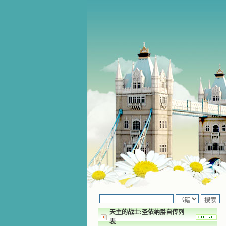
天主的战士:圣依纳爵自传列
表