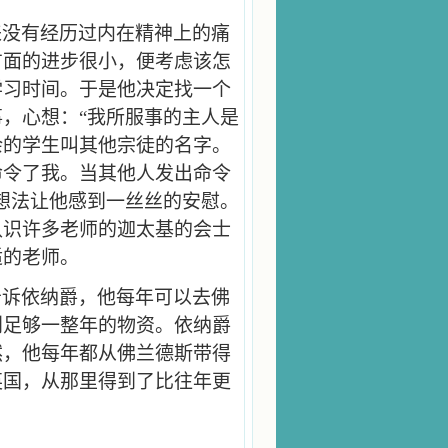
来没有经历过内在精神上的痛
方面的进步很小，便考虑该怎
学习时间。于是他决定找一个
，心想：“我所服事的主人是
余的学生叫其他宗徒的名字。
命令了我。当其他人发出命令
想法让他感到一丝丝的安慰。
认识许多老师的迦太基的会士
适的老师。
告诉依纳爵，他每年可以去佛
到足够一整年的物资。依纳爵
然，他每年都从佛兰德斯带得
英国，从那里得到了比往年更