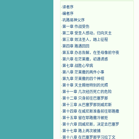
·
译者序
·
编者序
·
巩路易神父序
·
第一章 作战受伤
·
第二章 受圣人感动，归向天主
·
第三章 效法圣人，踏上征程
·
第四章 路遇回回
·
第五章 办总告解，在圣母像前守夜
·
第六章 在茫莱撒，初遇诱惑
·
第七章 战胜心窄病
·
第八章 茫莱撒的两件小事
·
第九章 茫莱撒的四个神视
·
第十章 天主赐他特别的光照
·
第十一章 几次经历死亡的危险
·
第十二章 只身前往巴塞罗那
·
第十三章 从巴塞罗那到威尼斯
·
第十四章 在威尼斯准备前往耶路撒
·
第十五章 留在耶路撒冷被拒
·
第十六章 回威尼斯，决定去巴塞罗
·
第十七章 路上两次被捕
·
第十八章 在巴塞罗那学习拉丁文