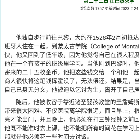
第二十三章 在巴黎求学
浏览次数:1757 更新时间:2023-2-24
他独自步行前往巴黎，大约在
1528
年
2
月初抵达
班牙人住在一起，到蒙太古学院（
College of Monta
快，他又回到了低年级，因为他觉得自己在很大程
他在一个有孩子的班级里学习。当他刚到巴黎时，
寄来的二十五枚金币。他把这些钱交给一个和他一
商人很快将这笔钱挥霍没了，无法偿还。结果是，
自己已身无分文，他被迫以乞讨为生，离开了自己
随后，他被收容于靠近诸圣婴孩教堂的圣詹姆
带来很大困难。不仅医院离学院很远，而且早上，
亮才能出门，并且晚上，他必须在打三钟经钟之前
他既不能准时去上课，也不能把所有时间花在学习
那就是他必须花一些时间去讨饭。